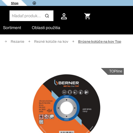
Shop
Sortiment
Oblasti použitia
e
Rezanie
Rezné kotúče na kov
Brúsne kotúče na kov Top
TOPline