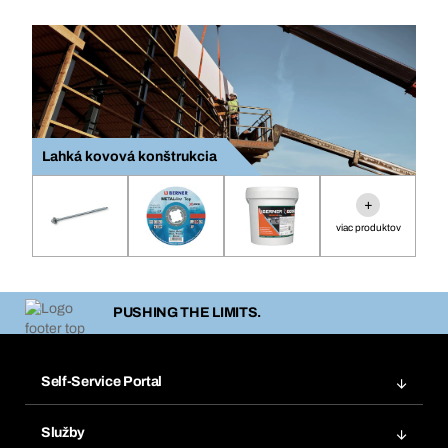
Lahká kovová konštrukcia
+
viac produktov
PUSHING THE LIMITS.
Self-Service Portal
Objednávky
Služby
Faktúry