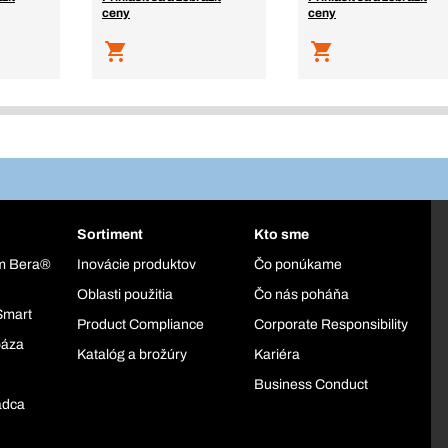
ceny
ceny
Sortiment
Kto sme
ém Bera®
Inovácie produktov
Čo ponúkame
Oblasti použitia
Čo nás poháňa
Smart
Product Compliance
Corporate Responsibility
báza
Katalóg a brožúry
Kariéra
Business Conduct
adca