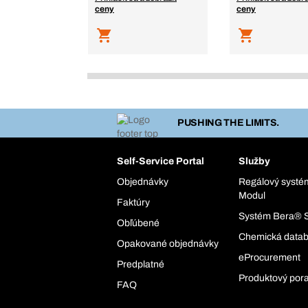
ceny
ceny
PUSHING THE LIMITS.
Self-Service Portal
Služby
Objednávky
Regálový syst
Modul
Faktúry
Systém Bera® 
Obľúbené
Chemická data
Opakované objednávky
eProcurement
Predplatné
Produktový por
FAQ