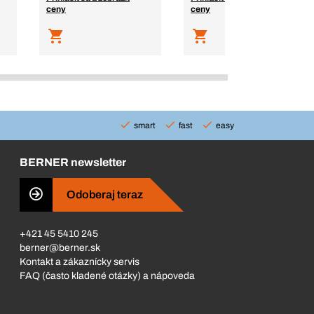
ceny
ceny
smart
fast
easy
BERNER newsletter
Odoberaj teraz
+421 45 5410 245
berner@berner.sk
Kontakt a zákaznícky servis
FAQ (často kladené otázky) a nápoveda