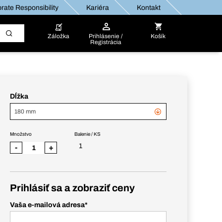
rate Responsibility
Kariéra
Kontakt
Záložka
Prihlásenie /
Košík
Registrácia
Dĺžka
180 mm
Množstvo
Balenie / KS
1
-
+
Prihlásiť sa a zobraziť ceny
Vaša e-mailová adresa
*