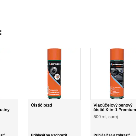
:
Čistič bŕzd
Viacúčelový penový
utiny
čistič X-in-1 Premium
500 ml, sprej
ziť
Prihlásiť sa a zobraziť
Prihlásiť sa a zobraziť