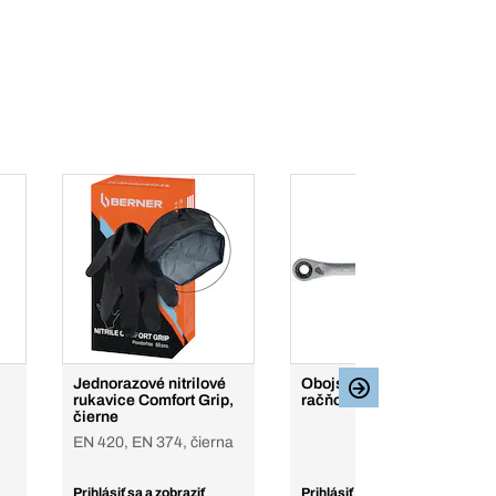
Jednorazové nitrilové
Obojstranné očkové
rukavice Comfort Grip,
račňové kľúče 4 v 1
čierne
EN 420, EN 374, čierna
Prihlásiť sa a zobraziť
Prihlásiť sa a zobraziť