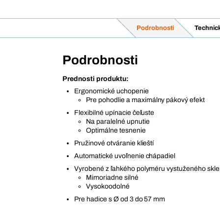
Podrobnosti
Technic
Podrobnosti
Prednosti produktu:
Ergonomické uchopenie
Pre pohodlie a maximálny pákový efekt
Flexibilné upínacie čeľuste
Na paralelné upnutie
Optimálne tesnenie
Pružinové otváranie klieští
Automatické uvoľnenie chápadiel
Vyrobené z ľahkého polyméru vystuženého skl
Mimoriadne silné
Vysokoodolné
Pre hadice s Ø od 3 do 57 mm