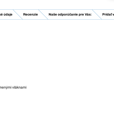
ké údaje
Recenzie
Naše odporúčanie pre Vás:
Pridať 
enenými vláknami