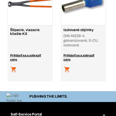
Štipacie, viazacie
Izolované objímky
kliešte KX
DIN 46228-4,
galvanizované, E-CU,
izolovaná
Prihlásiť sa a zobraziť
Prihlásiť sa a zobraziť
ceny
ceny
PUSHING THE LIMITS.
Self-Service Portal