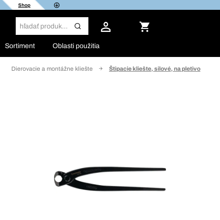
Shop
Sortiment
Oblasti použitia
Dierovacie a montážne kliešte
Štipacie kliešte, silové, na pletivo