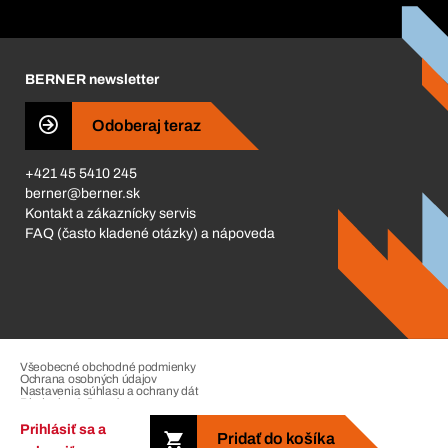
Katalóg a brožúry
Corporate Responsibility
Kariéra
BERNER newsletter
Business Conduct
Odoberaj teraz
+421 45 5410 245
berner@berner.sk
Kontakt a zákaznícky servis
FAQ (často kladené otázky) a nápoveda
Všeobecné obchodné podmienky
Ochrana osobných údajov
Nastavenia súhlasu a ochrany dát
Riadenie sťažností
Impressum
Prihlásiť sa a
Pridať do košíka