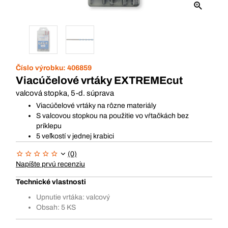
Číslo výrobku:
406859
Viacúčelové vrtáky EXTREMEcut
valcová stopka, 5-d. súprava
Viacúčelové vrtáky na rôzne materiály
S valcovou stopkou na použitie vo vŕtačkách bez
príklepu
5 veľkostí v jednej krabici
(0)
Napíšte prvú recenziu
Technické vlastnosti
Upnutie vrtáka: valcový
Obsah: 5 KS