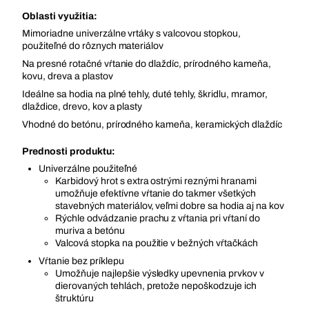
Oblasti využitia:
Mimoriadne univerzálne vrtáky s valcovou stopkou,
použiteľné do rôznych materiálov
Na presné rotačné vŕtanie do dlaždíc, prírodného kameňa,
kovu, dreva a plastov
Ideálne sa hodia na plné tehly, duté tehly, škridlu, mramor,
dlaždice, drevo, kov a plasty
Vhodné do betónu, prírodného kameňa, keramických dlaždíc
Prednosti produktu:
Univerzálne použiteľné
Karbidový hrot s extra ostrými reznými hranami
umožňuje efektívne vŕtanie do takmer všetkých
stavebných materiálov, veľmi dobre sa hodia aj na kov
Rýchle odvádzanie prachu z vŕtania pri vŕtaní do
muriva a betónu
Valcová stopka na použitie v bežných vŕtačkách
Vŕtanie bez príklepu
Umožňuje najlepšie výsledky upevnenia prvkov v
dierovaných tehlách, pretože nepoškodzuje ich
štruktúru