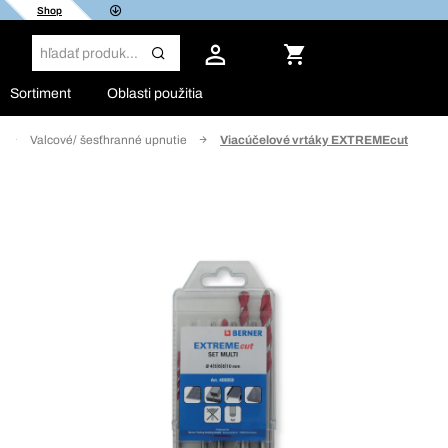
Shop
Sortiment
Oblasti použitia
Valcové/ šesťhranné upnutie
Viacúčelové vrtáky EXTREMEcut