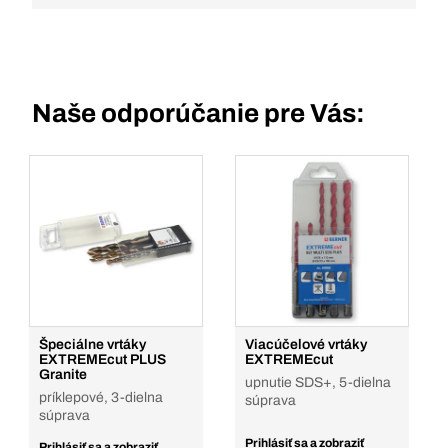
Naše odporúčanie pre Vás:
Špeciálne vrtáky
Viacúčelové vrtáky
EXTREMEcut PLUS
EXTREMEcut
Granite
upnutie SDS+, 5-dielna
príklepové, 3-dielna
súprava
súprava
Prihlásiť sa a zobraziť
Prihlásiť sa a zobraziť