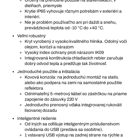
Určený na prenosné použitie na staveniskách, v
dielňach, priemysle
Krytie IP65 vyhovuje rôznym potrebám v exteriéri a
interiéri.
Nie je problém používať ho ani pri daždi a snehu,
prevádzková teplota od -10 °C do +40 °C.
Veľmi robustný
Kryt vyrobený z vysoko kvalitného hliníka. Odolný voči
olejom, korózii a nárazom
Vysoký index ochrany proti nárazom IK09
Integrovaná konštrukcia chladiacich rebier zaručuje
dobrý odvod tepla a predlžuje tak životnosť.
Jednoduché použitie a inštalácia
Kovová konzola: na jednoduchú montáž na statív,
alebo ako podpera na zemi na samostatné použitie
reflektora
Odnímateľný 5-metrový kábel so zástrčkou na priame
zapojenie do zásuvky 220 V
Jednoducho prenosný vďaka integrovanej rukoväti
lisovanej dozadu
Inteligentné riešenie
Od iných sa odlišuje inteligentným príslušenstvom
ovládania do USB (predáva sa osobitne).
1 vstavaný USB výstup na zadnej strane na rýchle a