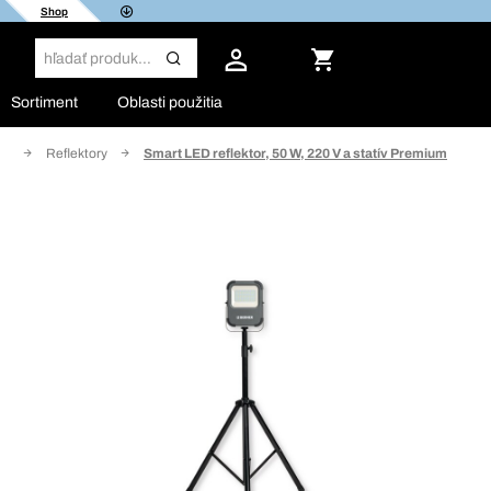
Shop
Sortiment
Oblasti použitia
ie
Reflektory
Smart LED reflektor, 50 W, 220 V a statív Premium