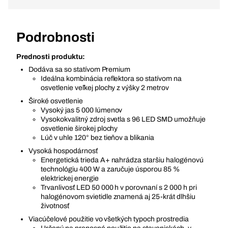
Podrobnosti
Prednosti produktu:
Dodáva sa so statívom Premium
Ideálna kombinácia reflektora so statívom na
osvetlenie veľkej plochy z výšky 2 metrov
Široké osvetlenie
Vysoký jas 5 000 lúmenov
Vysokokvalitný zdroj svetla s 96 LED SMD umožňuje
osvetlenie širokej plochy
Lúč v uhle 120° bez tieňov a blikania
Vysoká hospodárnosť
Energetická trieda A+ nahrádza staršiu halogénovú
technológiu 400 W a zaručuje úsporou 85 %
elektrickej energie
Trvanlivosť LED 50 000 h v porovnaní s 2 000 h pri
halogénovom svietidle znamená aj 25-krát dlhšiu
životnosť
Viacúčelové použitie vo všetkých typoch prostredia