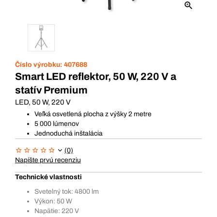
Číslo výrobku:
407688
Smart LED reflektor, 50 W, 220 V a
statív Premium
LED, 50 W, 220 V
Veľká osvetlená plocha z výšky 2 metre
5 000 lúmenov
Jednoduchá inštalácia
(0)
Napíšte prvú recenziu
Technické vlastnosti
Svetelný tok: 4800 lm
Výkon: 50 W
Napätie: 220 V