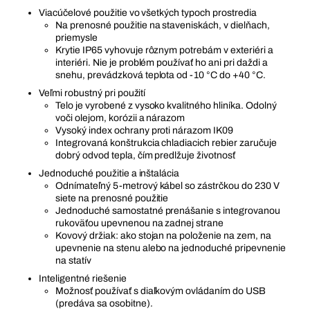
Viacúčelové použitie vo všetkých typoch prostredia
Na prenosné použitie na staveniskách, v dielňach,
priemysle
Krytie IP65 vyhovuje rôznym potrebám v exteriéri a
interiéri. Nie je problém používať ho ani pri daždi a
snehu, prevádzková teplota od -10 °C do +40 °C.
Veľmi robustný pri použití
Telo je vyrobené z vysoko kvalitného hliníka. Odolný
voči olejom, korózii a nárazom
Vysoký index ochrany proti nárazom IK09
Integrovaná konštrukcia chladiacich rebier zaručuje
dobrý odvod tepla, čím predlžuje životnosť
Jednoduché použitie a inštalácia
Odnímateľný 5-metrový kábel so zástrčkou do 230 V
siete na prenosné použitie
Jednoduché samostatné prenášanie s integrovanou
rukoväťou upevnenou na zadnej strane
Kovový držiak: ako stojan na položenie na zem, na
upevnenie na stenu alebo na jednoduché pripevnenie
na statív
Inteligentné riešenie
Možnosť používať s diaľkovým ovládaním do USB
(predáva sa osobitne).