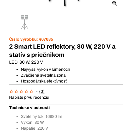
Číslo výrobku:
407685
2 Smart LED reflektory, 80 W, 220 V a
statív s priečnikom
LED, 80 W, 220 V
Najvyšší výkon v lúmenoch
Zväčšená svetelná zóna
Hospodárska efektívnosť
(0)
Napíšte prvú recenziu
Technické vlastnosti
Svetelný tok: 16680 lm
Výkon: 80 W
Napätie: 220 V