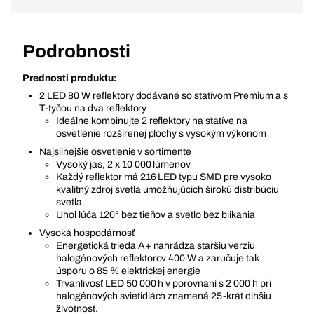
Podrobnosti
Prednosti produktu:
2 LED 80 W reflektory dodávané so statívom Premium a s
T-tyčou na dva reflektory
Ideálne kombinujte 2 reflektory na statíve na
osvetlenie rozšírenej plochy s vysokým výkonom
Najsilnejšie osvetlenie v sortimente
Vysoký jas, 2 x 10 000 lúmenov
Každý reflektor má 216 LED typu SMD pre vysoko
kvalitný zdroj svetla umožňujúcich širokú distribúciu
svetla
Uhol lúča 120° bez tieňov a svetlo bez blikania
Vysoká hospodárnosť
Energetická trieda A+ nahrádza staršiu verziu
halogénových reflektorov 400 W a zaručuje tak
úsporu o 85 % elektrickej energie
Trvanlivosť LED 50 000 h v porovnaní s 2 000 h pri
halogénových svietidlách znamená 25-krát dlhšiu
životnosť.