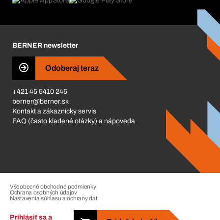
Čo nás poháňa
Katalóg a brožúry
Corporate Responsibility
Kariéra
BERNER newsletter
Business Conduct
Odoberaj teraz
+421 45 5410 245
berner@berner.sk
Kontakt a zákaznícky servis
FAQ (často kladené otázky) a nápoveda
Všeobecné obchodné podmienky
Ochrana osobných údajov
Nastavenia súhlasu a ochrany dát
Riadenie sťažností
Impressum
Prihlásiť sa a