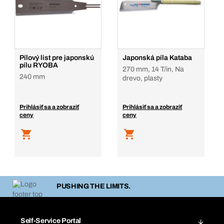
Pílový list pre japonskú
Japonská píla Kataba
pílu RYOBA
270 mm, 14 T/in, Na
240 mm
drevo, plasty
Prihlásiť sa a zobraziť
Prihlásiť sa a zobraziť
ceny
ceny
PUSHING THE LIMITS.
Self-Service Portal