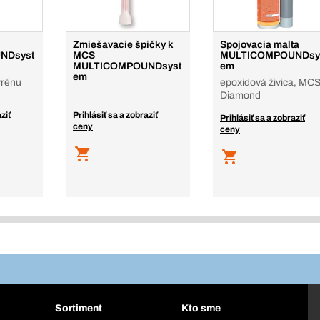
Zmiešavacie špičky k
Spojovacia malta
NDsyst
MCS
MULTICOMPOUNDsy
MULTICOMPOUNDsyst
em
em
yrénu
epoxidová živica, MC
Diamond
ziť
Prihlásiť sa a zobraziť
Prihlásiť sa a zobraziť
ceny
ceny
Sortiment
Kto sme