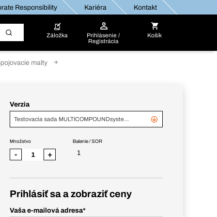
rate Responsibility
Kariéra
Kontakt
Záložka
Prihlásenie /
Košík
Registrácia
pojovacie malty
Verzia
Testovacia sada MULTICOMPOUNDsystem Uni Plus
Množstvo
Balenie / SOR
1
-
+
Prihlásiť sa a zobraziť ceny
Vaša e-mailová adresa
*