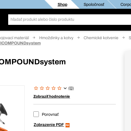
Shop
Spoločnosť
Corpo
pojovací materiál
Hmoždinky a kotvy
Chemické kotvenie
S
LTICOMPOUNDsystem
ICOMPOUNDsystem
(0)
Zobraziť hodnotenie
Porovnať
Zobrazenie PDF