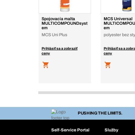
Spojovacia malta
MCS Universal
MULTICOMPOUNDsyst
MULTICOMPOU
em
em
MCS Uni Plus
polyester bez st
Prihlásiť sa a zobraziť
Prihlásiť sa a zobra
ceny
ceny
PUSHING THE LIMITS.
Self-Service Portal
Služby