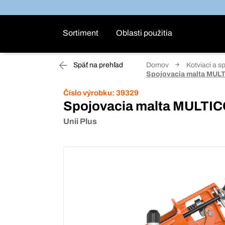
Sortiment
Oblasti použitia
Späť na prehľad
Domov
Kotviaci a s
Spojovacia malta MU
Číslo výrobku:
39329
Spojovacia malta MULT
Unii Plus