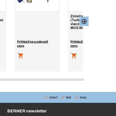
Zmiešavacia špička T
st
(Turbo) pre
viaczložkový systém
MCS Brick/Universal
S
Prihlásiť sa a zobraziť
Prihlásiť sa a zobraziť
ceny
ceny
smart
fast
easy
BERNER newsletter