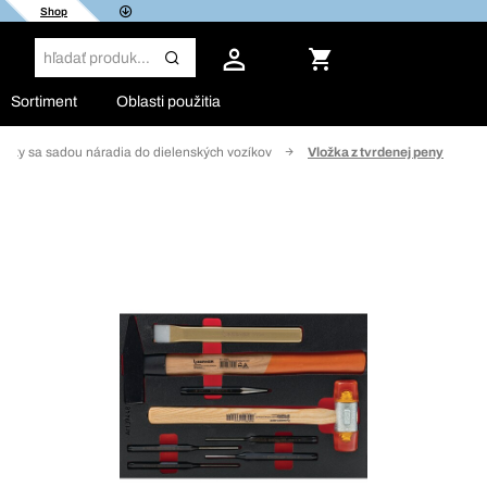
Shop
Sortiment
Oblasti použitia
ožky sa sadou náradia do dielenských vozíkov
Vložka z tvrdenej peny