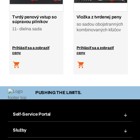
Tvrdý penový vstup so
Vložka z tvrdenej peny
súpravou pilníkov
so sadou obojstranných
11- dielna sada
kombinovaných kľúčov
Prihlásiť sa a zobraziť
Prihlásiť sa a zobraziť
ceny
ceny
PUSHING THE LIMITS.
Self-Service Portal
Objednávky
Služby
Faktúry
Regálový systém Bera® Modul