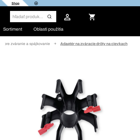
Shop
Sortiment
Oblasti použitia
vo pre zváranie a spájkovanie
Adaptér na zváracie drôty na cievkach