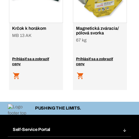
Krčok k horákom
Magnetická zváracia/
pólová svorka
MB 13 AK
67 kg
Prihlásiť sa a zobraziť
Prihlásiť sa a zobraziť
ceny
ceny
PUSHING THE LIMITS.
Self-Service Portal