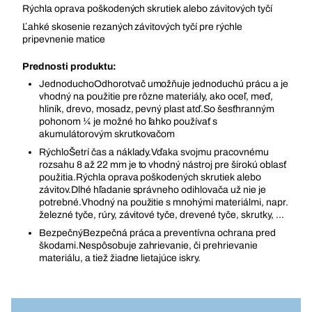
Rýchla oprava poškodených skrutiek alebo závitových tyčí
Ľahké skosenie rezaných závitových tyčí pre rýchle
pripevnenie matice
Prednosti produktu:
JednoduchoOdhorotvač umožňuje jednoduchú prácu a je
vhodný na použitie pre rôzne materiály, ako oceľ, meď,
hliník, drevo, mosadz, pevný plast atď.So šesťhranným
pohonom ¼ je možné ho ľahko používať s
akumulátorovým skrutkovačom
RýchloŠetrí čas a náklady.Vďaka svojmu pracovnému
rozsahu 8 až 22 mm je to vhodný nástroj pre širokú oblasť
použitia.Rýchla oprava poškodených skrutiek alebo
závitov.Dlhé hľadanie správneho odihlovača už nie je
potrebné.Vhodný na použitie s mnohými materiálmi, napr.
železné tyče, rúry, závitové tyče, drevené tyče, skrutky, ...
BezpečnýBezpečná práca a preventívna ochrana pred
škodami.Nespôsobuje zahrievanie, či prehrievanie
materiálu, a tiež žiadne lietajúce iskry.