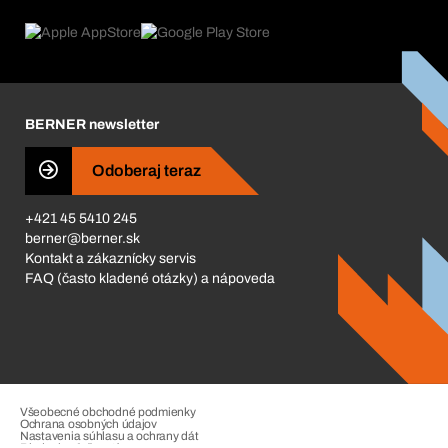
Čo ponúkame
FAQ
Product Compliance
Produktový poradca
Čo nás poháňa
Katalóg a brožúry
Corporate Responsibility
Kariéra
BERNER newsletter
Business Conduct
Odoberaj teraz
+421 45 5410 245
berner@berner.sk
Kontakt a zákaznícky servis
FAQ (často kladené otázky) a nápoveda
Všeobecné obchodné podmienky
Ochrana osobných údajov
Nastavenia súhlasu a ochrany dát
Riadenie sťažností