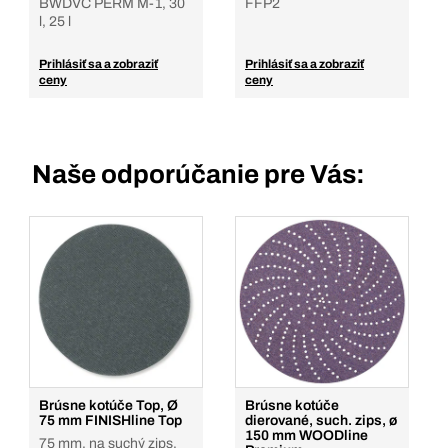
BWDVC PERM M-1, 30
FFP2
l, 25 l
Prihlásiť sa a zobraziť
Prihlásiť sa a zobraziť
ceny
ceny
Naše odporúčanie pre Vás:
Brúsne kotúče Top, Ø
Brúsne kotúče
75 mm FINISHline Top
dierované, such. zips, ø
150 mm WOODline
75 mm, na suchý zips,