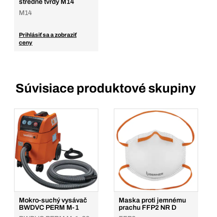
stredne tvrdý M14
M14
Prihlásiť sa a zobraziť
ceny
Súvisiace produktové skupiny
Mokro-suchý vysávač
Maska proti jemnému
BWDVC PERM M-1
prachu FFP2 NR D