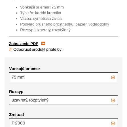
Vonkajší priemer: 75 mm
Typ zŕn: karbid kremíka
Väzba: syntetická živica
Podklad brúsneho prostriedku: papier, vodeodolný
Rozsyp: uzavretý, rozptýlený
Zobrazenie PDF
Odporučiť produkt priateľovi
Vonkajšípriemer
75 mm
Rozsyp
uzavretý, rozptýlený
Zrnitosť
P 2000