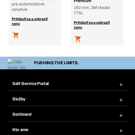
Premium
pre automobilové
150 mm, 3M Hookit
odvetvie
775L
Prihlásiť sa a zobraziť
Prihlásiť sa a zobraziť
ceny
ceny
PUSHING THE LIMITS.
Self-Service Portal
Objednávky
Služby
Faktúry
Regálový systém Bera® Modul
Obľúbené
Sortiment
Systém Bera® Smart
Opakované objednávky
Inovácie produktov
Chemická databáza
Kto sme
Predplatné
Oblasti použitia