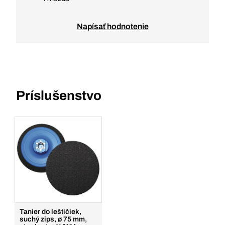
Napísať hodnotenie
Príslušenstvo
Tanier do leštičiek,
suchý zips, ø 75 mm,