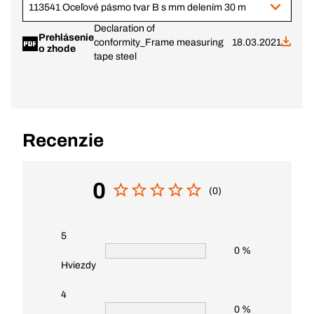
113541 Oceľové pásmo tvar B s mm delením 30 m
Declaration of
Prehlásenie
conformity_Frame measuring
18.03.2021
o zhode
tape steel
Recenzie
0
(0)
5
0 %
Hviezdy
4
0 %