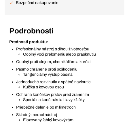
Bezpečné nakupovanie
Podrobnosti
Prednosti produktu:
Profesionálny nástroj s dlhou životnosťou
Odolný voči prelomeniu alebo prasknutiu
Odolný proti olejom, chemikáliám a korózii
Pásmo chránené proti poškodeniu
Tangenciálny výstup pásma
Jednoduché rozvinutia a spätné navinutie
Kuička s kovovou osou
Ochrana končekov prstov pred zranením
Špeciálna konštrukcia hlavy kľučky
Priebežné delenie po milimetroch
Skladný merací nástroj
Eloxovaný ľahký kovový rám