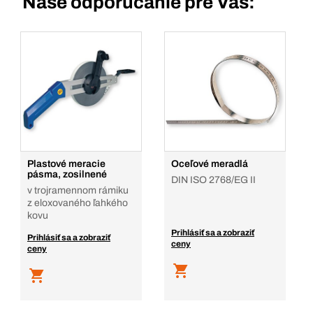
Naše odporúčanie pre Vás:
Plastové meracie
Oceľové meradlá
pásma, zosilnené
DIN ISO 2768/EG II
v trojramennom rámiku
z eloxovaného ľahkého
kovu
Prihlásiť sa a zobraziť
Prihlásiť sa a zobraziť
ceny
ceny