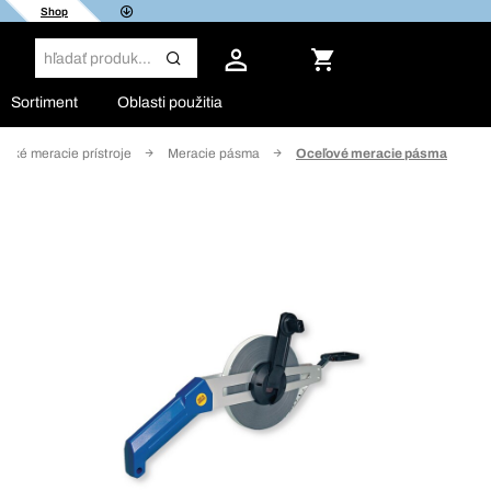
Shop
Sortiment
Oblasti použitia
cké meracie prístroje
Meracie pásma
Oceľové meracie pásma