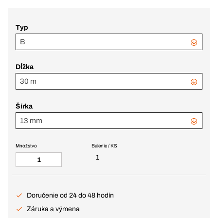
Typ
B
Dĺžka
30 m
Šírka
13 mm
Množstvo
Balenie / KS
1
Doručenie od 24 do 48 hodín
Záruka a výmena