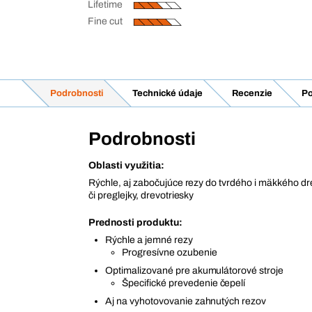
Lifetime
Fine cut
Podrobnosti
Technické údaje
Recenzie
Po
Podrobnosti
Oblasti využitia:
Rýchle, aj zabočujúce rezy do tvrdého i mäkkého dr
či preglejky, drevotriesky
Prednosti produktu:
Rýchle a jemné rezy
Progresívne ozubenie
Optimalizované pre akumulátorové stroje
Špecifické prevedenie čepelí
Aj na vyhotovovanie zahnutých rezov