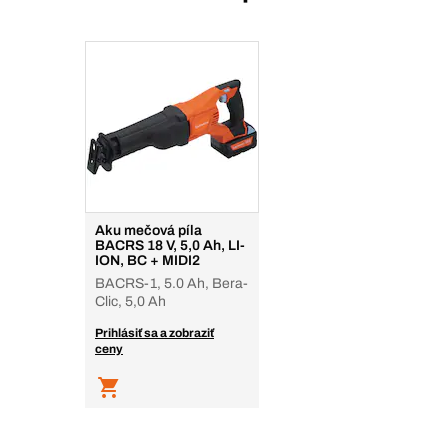
Aku mečová píla
BACRS 18 V, 5,0 Ah, LI-
ION, BC + MIDI2
BACRS-1, 5.0 Ah, Bera-
Clic, 5,0 Ah
Prihlásiť sa a zobraziť
ceny