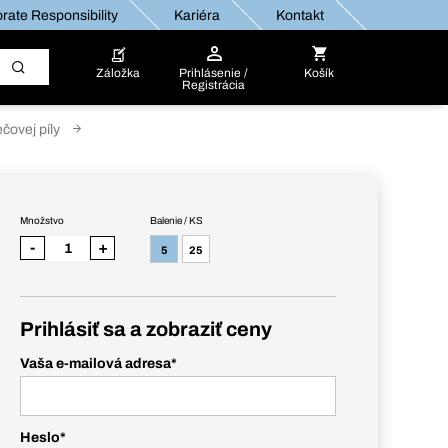
rate Responsibility
Kariéra
Kontakt
Záložka
Prihlásenie /
Košík
Registrácia
ečovej píly
Množstvo
Balenie / KS
-
+
5
25
Prihlásiť sa a zobraziť ceny
Vaša e-mailová adresa
*
Heslo
*