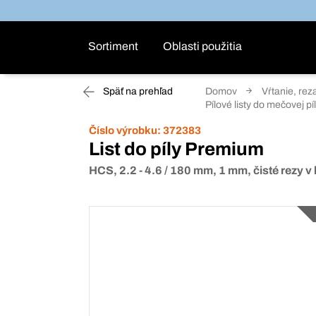
Sortiment
Oblasti použitia
Späť na prehľad
Domov
Vŕtanie, rez
Pílové listy do mečovej p
Číslo výrobku:
372383
List do píly Premium
HCS, 2.2 - 4.6 / 180 mm, 1 mm, čisté rezy 