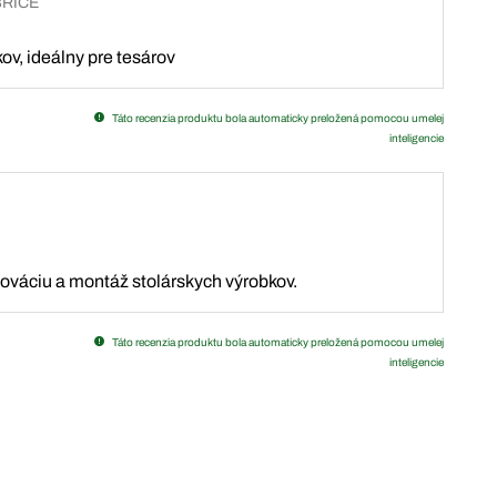
BRICE
ov, ideálny pre tesárov
Táto recenzia produktu bola automaticky preložená pomocou umelej
inteligencie
enováciu a montáž stolárskych výrobkov.
Táto recenzia produktu bola automaticky preložená pomocou umelej
inteligencie