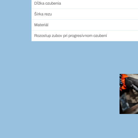
Dĺžka ozubenia
Šírka rezu
Materiál
Rozostup zubov pri progresívnom ozubení