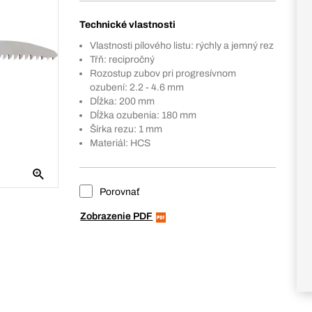
Technické vlastnosti
Vlastnosti pílového listu: rýchly a jemný rez
Tŕň: recipročný
Rozostup zubov pri progresívnom
ozubení: 2.2 - 4.6 mm
Dĺžka: 200 mm
Dĺžka ozubenia: 180 mm
Šírka rezu: 1 mm
Materiál: HCS
Porovnať
Zobrazenie PDF