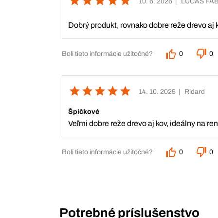
10. 6. 2026
| LUCAS FA
Dobrý produkt, rovnako dobre reže drevo aj k
Boli tieto informácie užitočné?
0
0
14. 10. 2025
| Ridard
Špičkové
Veľmi dobre reže drevo aj kov, ideálny na r
Boli tieto informácie užitočné?
0
0
Potrebné príslušenstvo