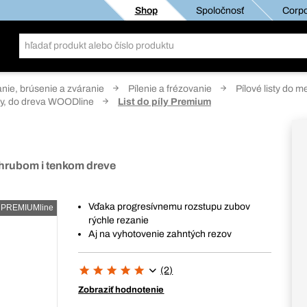
Shop
Spoločnosť
Corpo
anie, brúsenie a zváranie
Pílenie a frézovanie
Pílové listy do m
íly, do dreva WOODline
List do píly Premium
v hrubom i tenkom dreve
Vďaka progresívnemu rozstupu zubov
PREMIUMline
rýchle rezanie
Aj na vyhotovenie zahntých rezov
(2)
Zobraziť hodnotenie