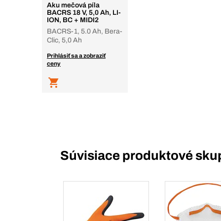
Aku mečová píla
BACRS 18 V, 5,0 Ah, LI-
ION, BC + MIDI2
BACRS-1, 5.0 Ah, Bera-
Clic, 5,0 Ah
Prihlásiť sa a zobraziť
ceny
Súvisiace produktové sku