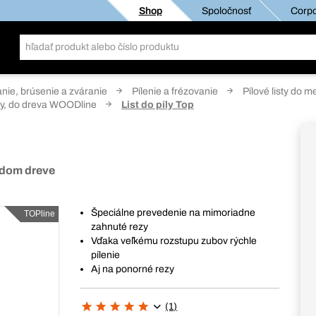
Shop
Spoločnosť
Corpo
anie, brúsenie a zváranie
Pílenie a frézovanie
Pílové listy do m
íly, do dreva WOODline
List do píly Top
ždom dreve
Špeciálne prevedenie na mimoriadne
TOPline
zahnuté rezy
Vďaka veľkému rozstupu zubov rýchle
pílenie
Aj na ponorné rezy
(1)