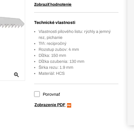
Zobraziť hodnotenie
Technické vlastnosti
Vlastnosti pílového listu: rýchly a jemný
rez, pichanie
Tŕň: recipročný
Rozstup zubov: 4 mm
Dĺžka: 150 mm
Dĺžka ozubenia: 130 mm
Šírka rezu: 1.9 mm
Materiál: HCS
Porovnať
Zobrazenie PDF