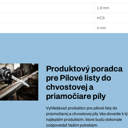
1,9 mm
HCS
4 mm
Produktový poradca
pre
Pílové listy do
chvostovej a
priamočiare píly
Vyhľadávač produktov pre pílové listy do
priamočiarej a chvostovej píly Vás dovedie k t
najlepším produktom, ktoré budú dokonale
zodpovedať Vašim potrebám.