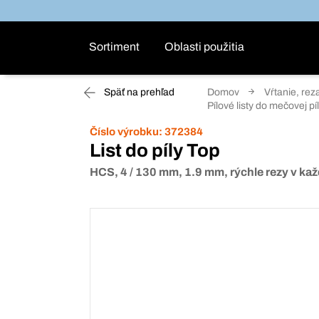
Sortiment
Oblasti použitia
Späť na prehľad
Domov
Vŕtanie, rez
Pílové listy do mečovej p
Číslo výrobku:
372384
List do píly Top
HCS, 4 / 130 mm, 1.9 mm, rýchle rezy v ka