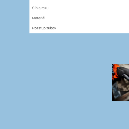
Šírka rezu
Materiál
Rozstup zubov