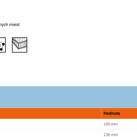
pných miest
Hodnota
150 mm
130 mm