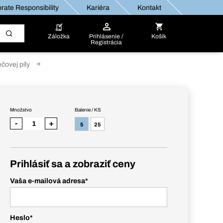
rate Responsibility
Kariéra
Kontakt
Záložka
Prihlásenie /
Košík
Registrácia
ečovej píly
Množstvo
Balenie / KS
-
+
5
25
Prihlásiť sa a zobraziť ceny
Vaša e-mailová adresa
*
Heslo
*