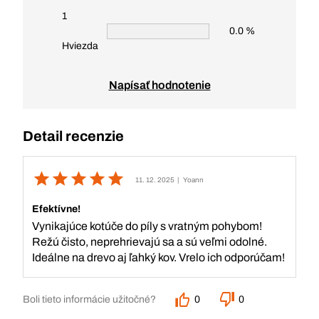
1
0.0 %
Hviezda
Napísať hodnotenie
Detail recenzie
11. 12. 2025
| Yoann
Efektívne!
Vynikajúce kotúče do píly s vratným pohybom!
Režú čisto, neprehrievajú sa a sú veľmi odolné.
Ideálne na drevo aj ľahký kov. Vrelo ich odporúčam!
Boli tieto informácie užitočné?
0
0