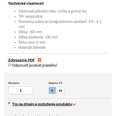
Technické vlastnosti
Vlastnosti pílového listu: rýchly a jemný rez
Tŕň: recipročný
Rozostup zubov pri progresívnom ozubení: 3.6 - 5.1
mm
Dĺžka: 150 mm
Dĺžka ozubenia: 130 mm
Šírka rezu: 2 mm
Materiál: bimetal
Zobrazenie PDF
Odporučiť produkt priateľovi
Množstvo
Balenie / KS
5
25
Tip na dizajn a rozloženie produktu