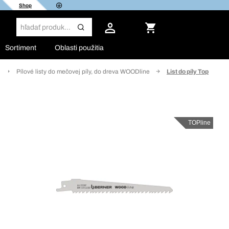
Shop
Sortiment
Oblasti použitia
Pílové listy do mečovej píly, do dreva WOODline
List do píly Top
TOPline