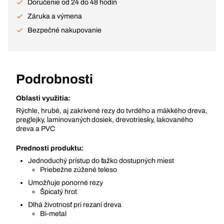
Doručenie od 24 do 48 hodín
Záruka a výmena
Bezpečné nakupovanie
Podrobnosti
Oblasti využitia:
Rýchle, hrubé, aj zakrivené rezy do tvrdého a mäkkého dreva,
preglejky, laminovaných dosiek, drevotriesky, lakovaného
dreva a PVC
Prednosti produktu:
Jednoduchý prístup do ťažko dostupných miest
Priebežne zúžené teleso
Umožňuje ponorné rezy
Špicatý hrot
Dlhá životnosť pri rezaní dreva
Bi-metal