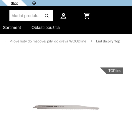
Shop
Sortiment
Oblasti použitia
Pílové listy do mečovej píly, do dreva WOODline
List do píly Top
TOPline