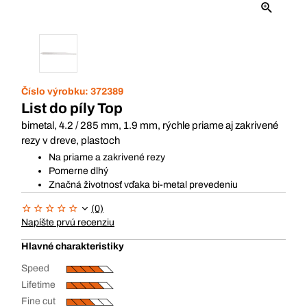
Číslo výrobku:
372389
List do píly Top
bimetal, 4.2 / 285 mm, 1.9 mm, rýchle priame aj zakrivené
rezy v dreve, plastoch
Na priame a zakrivené rezy
Pomerne dlhý
Značná životnosť vďaka bi-metal prevedeniu
(0)
Napíšte prvú recenziu
Hlavné charakteristiky
Speed
Lifetime
Fine cut