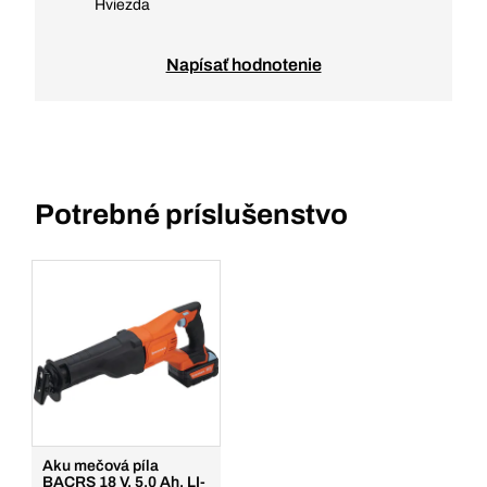
Hviezda
Napísať hodnotenie
Potrebné príslušenstvo
Aku mečová píla
BACRS 18 V, 5,0 Ah, LI-