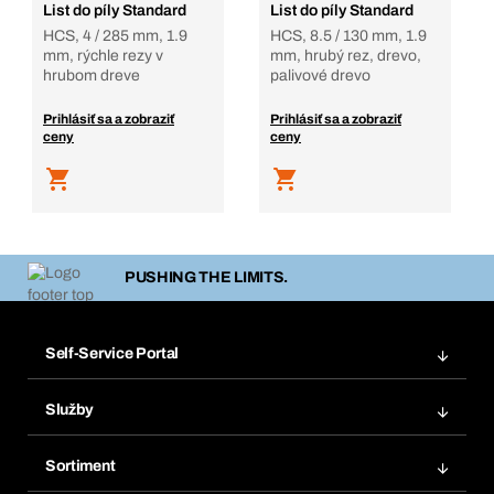
List do píly Standard
List do píly Standard
HCS, 4 / 285 mm, 1.9
HCS, 8.5 / 130 mm, 1.9
mm, rýchle rezy v
mm, hrubý rez, drevo,
hrubom dreve
palivové drevo
Prihlásiť sa a zobraziť
Prihlásiť sa a zobraziť
ceny
ceny
PUSHING THE LIMITS.
Self-Service Portal
Objednávky
Služby
Faktúry
Regálový systém Bera® Modul
Obľúbené
Sortiment
Systém Bera® Smart