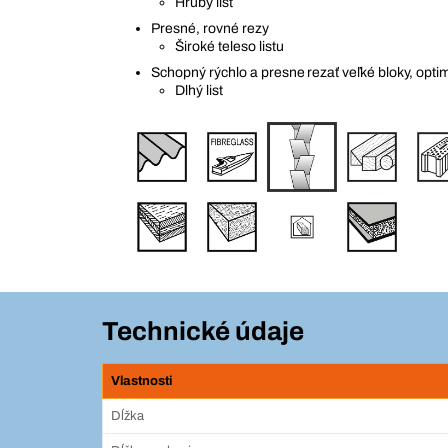
Hrubý list
Presné, rovné rezy
Široké teleso listu
Schopný rýchlo a presne rezať veľké bloky, optim
Dlhý list
Technické údaje
Vlastnosti
Dĺžka