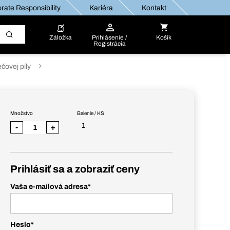
rate Responsibility
Kariéra
Kontakt
Záložka
Prihlásenie /
Košík
Registrácia
ečovej píly
Množstvo
Balenie / KS
1
-
+
Prihlásiť sa a zobraziť ceny
Vaša e-mailová adresa
*
Heslo
*