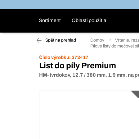
Sortiment
Oblasti použitia
Späť na prehľad
Domov
Vŕtanie, rez
Pílové listy do mečovej p
Číslo výrobku:
372417
List do píly Premium
HM- tvrdokov, 12.7 / 380 mm, 1.9 mm, na p