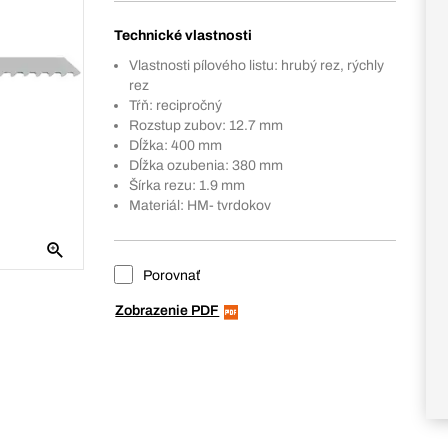
Technické vlastnosti
Vlastnosti pílového listu: hrubý rez, rýchly
rez
Tŕň: recipročný
Rozstup zubov: 12.7 mm
Dĺžka: 400 mm
Dĺžka ozubenia: 380 mm
Šírka rezu: 1.9 mm
Materiál: HM- tvrdokov
Porovnať
Zobrazenie PDF