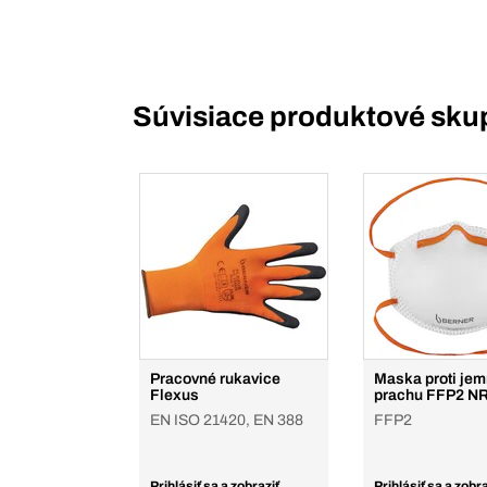
Súvisiace produktové sku
Pracovné rukavice
Maska proti je
Flexus
prachu FFP2 N
EN ISO 21420, EN 388
FFP2
Prihlásiť sa a zobraziť
Prihlásiť sa a zobra