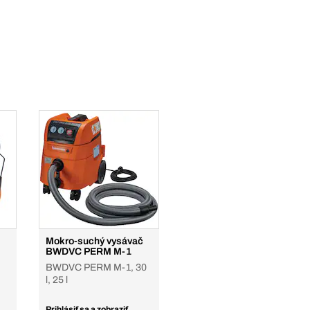
Mokro-suchý vysávač
BWDVC PERM M-1
BWDVC PERM M-1, 30
l, 25 l
Prihlásiť sa a zobraziť