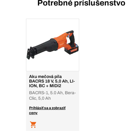
Potrebné príslušenstvo
Aku mečová píla
BACRS 18 V, 5,0 Ah, LI-
ION, BC + MIDI2
BACRS-1, 5.0 Ah, Bera-
Clic, 5,0 Ah
Prihlásiť sa a zobraziť
ceny