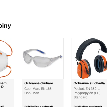
piny
mnému
Ochranné okuliare
Ochranné slúchadlá
R D
Cool-Man, EN 166,
Pocket, EN 352-1,
Cool-Man
Polypropylén (PP),
Standard
ziť
Prihlásiť sa a zobraziť
Prihlásiť sa a zobraziť