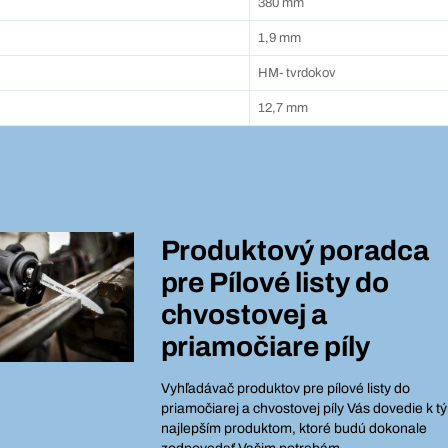
380 mm
1,9 mm
HM- tvrdokov
12,7 mm
Produktový poradca
pre
Pílové listy do
chvostovej a
priamočiare píly
Vyhľadávač produktov pre pílové listy do
priamočiarej a chvostovej píly Vás dovedie k t
najlepším produktom, ktoré budú dokonale