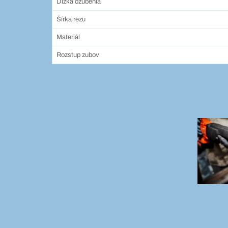
Dĺžka ozubenia
Šírka rezu
Materiál
Rozstup zubov