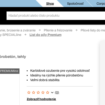
Shop
Spoločnosť
Corpo
anie, brúsenie a zváranie
Pílenie a frézovanie
Pílové listy do m
íly SPECIALline
List do píly Premium
órobetón, tehly
Karbidové ozubenie pre vysokú odolnosť
PREMIUMline
Ideálny na rýchle pílenie pórobetónu
Veľmi dobrá stabilita
(0)
Zobraziť hodnotenie