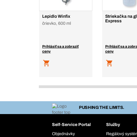
Lepidlo Winfix
Striekačka na gl
Express
črievko, 600 ml
Prihlásiť sa a zobraziť
Prihlásiť sa a zobra
ceny
ceny
PUSHING THE LIMITS.
Self-Service Portal
Služby
Objednávky
Regálový syst