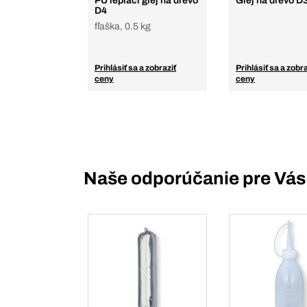
PU lepiaci glej na drevo
Glej na drevo D
D4
fľaška, 0.5 kg
Prihlásiť sa a zobraziť
Prihlásiť sa a zobra
ceny
ceny
Naše odporúčanie pre Vás