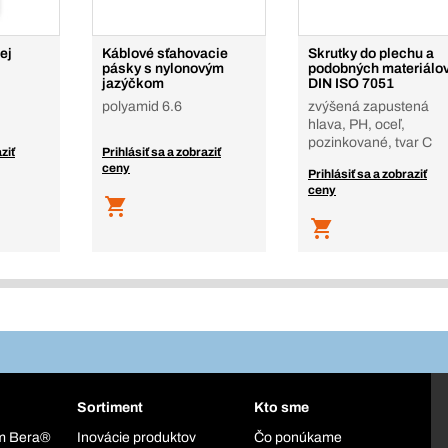
ej
Káblové sťahovacie
Skrutky do plechu a
pásky s nylonovým
podobných materiálo
jazýčkom
DIN ISO 7051
polyamid 6.6
zvýšená zapustená
hlava, PH, oceľ,
pozinkované, tvar C
ziť
Prihlásiť sa a zobraziť
ceny
Prihlásiť sa a zobraziť
ceny
Sortiment
Kto sme
ém Bera®
Inovácie produktov
Čo ponúkame