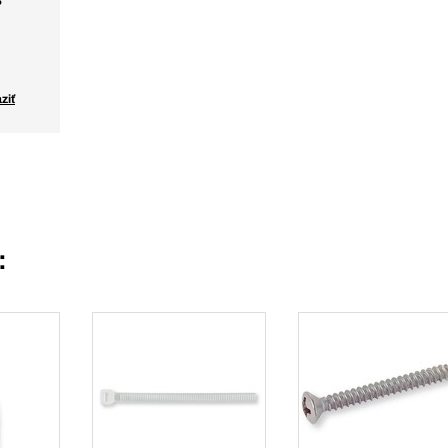
3
ziť
: