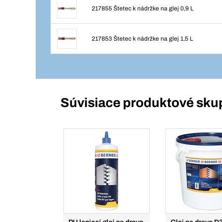
217855 Štetec k nádržke na glej 0,9 L
217853 Štetec k nádržke na glej 1,5 L
Súvisiace produktové sku