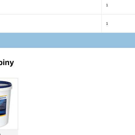
1
1
piny