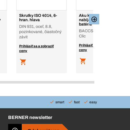
Skrutky ISO 4014, 6-
Aku kotúčová píla,
v
hran. hlava
nabíjačka, dve 6.0 Ah
batérie 12 V
DIN 931, oceľ, 8.8,
BACCS, 6.0 Ah, Bera-
pozinkované, čiastočný
Clic
závit
Prihlásiť sa a zobraziť
Prihlásiť sa a zobraziť
ceny
ceny
smart
fast
easy
BERNER newsletter