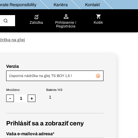
rate Responsibility
Kariéra
Kontakt
Záložka
Prihlásenie /
Košík
Registrácia
ržka na glej
Verzia
Úsporná nádržka na glej TS BOY 1,5 l
Množstvo
Balenie / KS
1
-
+
Prihlásiť sa a zobraziť ceny
Vaša e-mailová adresa
*