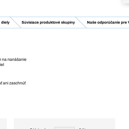
diely
Súvisiace produktové skupiny
Naše odporúčanie pre 
m na nanášanie
iel
ť ani zaschnúť