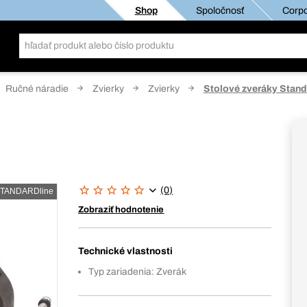
Shop
Spoločnosť
Corpo
Ručné náradie
Zvierky
Zvierky
Stolové zveráky Stan
(0)
TANDARDline
Zobraziť hodnotenie
Technické vlastnosti
Typ zariadenia: Zverák