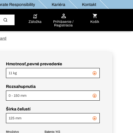
rate Responsibility
Kariéra
Kontakt
Záložka
Prihlásenie /
Košík
Registrácia
dard
Hmotnosť,pevné prevedenie
11 kg
Rozsahupnutia
0 - 150 mm
Šírka čeľustí
125 mm
Množstvo
Balenie / KS