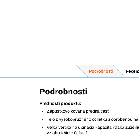
Podrobnosti
Recenz
Podrobnosti
Prednosti produktu:
Zápustkovo kovaná predná časť
Telo z vysokopružného odliatku s obrobenou n
Veľká vertikálna upínacia kapacita vďaka zúžen
vzťahu k šírke čeľustí