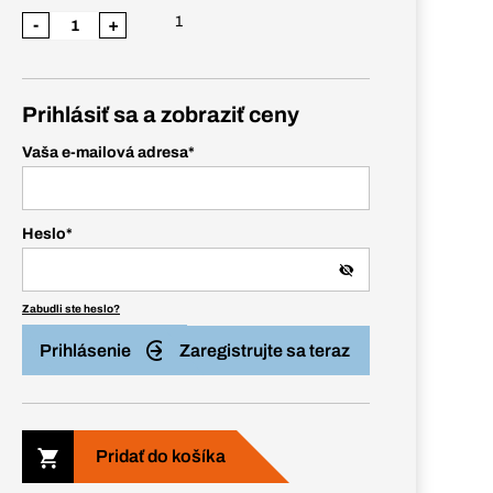
1
-
+
Prihlásiť sa a zobraziť ceny
Vaša e-mailová adresa
*
Heslo
*
Zabudli ste heslo?
Prihlásenie
Zaregistrujte sa teraz
Pridať do košíka