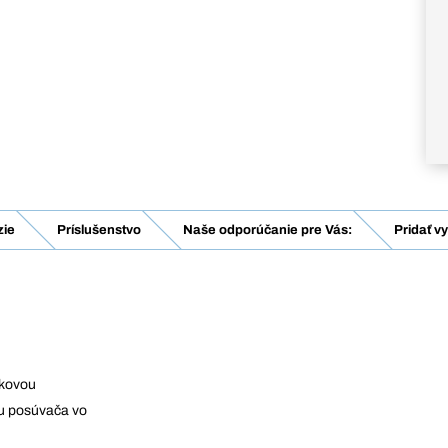
ie
Príslušenstvo
Naše odporúčanie pre Vás:
Pridať v
ákovou
iu posúvača vo