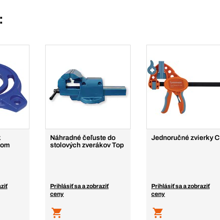
:
k
Náhradné čeľuste do
Jednoručné zvierky 
kom
stolových zverákov Top
ziť
Prihlásiť sa a zobraziť
Prihlásiť sa a zobraziť
ceny
ceny