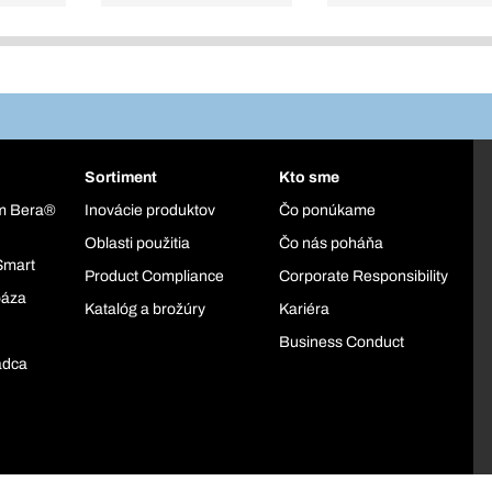
Sortiment
Kto sme
ém Bera®
Inovácie produktov
Čo ponúkame
Oblasti použitia
Čo nás poháňa
Smart
Product Compliance
Corporate Responsibility
báza
Katalóg a brožúry
Kariéra
Business Conduct
adca