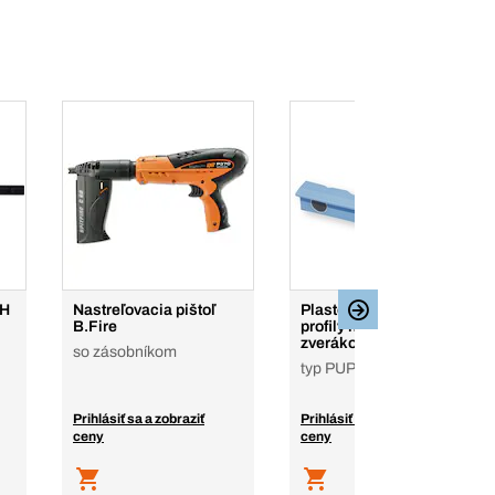
CH
Nastreľovacia pištoľ
Plastové ochranné
B.Fire
profily na čeľuste
zverákov Magnetfix
so zásobníkom
typ PUP V
Prihlásiť sa a zobraziť
Prihlásiť sa a zobraziť
ceny
ceny