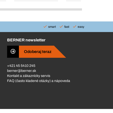
smart
fast
easy
BERNER newsletter
Odoberaj teraz
+421 45 5410 245
berner@berner.sk
Kontakt a zákaznícky servis
FAQ (často kladené otázky) a nápoveda