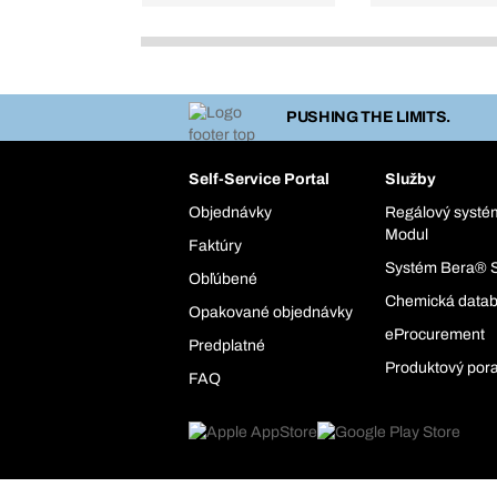
PUSHING THE LIMITS.
Self-Service Portal
Služby
Objednávky
Regálový syst
Modul
Faktúry
Systém Bera® 
Obľúbené
Chemická data
Opakované objednávky
eProcurement
Predplatné
Produktový por
FAQ