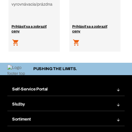
vyrovnávacia/prázdna
Prihlásiť sa a zobraziť
Prihlásiť sa a zobraziť
ceny
ceny
PUSHING THE LIMITS.
Self-Service Portal
Objednávky
Služby
Faktúry
Regálový systém Bera® Modul
Obľúbené
Sortiment
Systém Bera® Smart
Opakované objednávky
Inovácie produktov