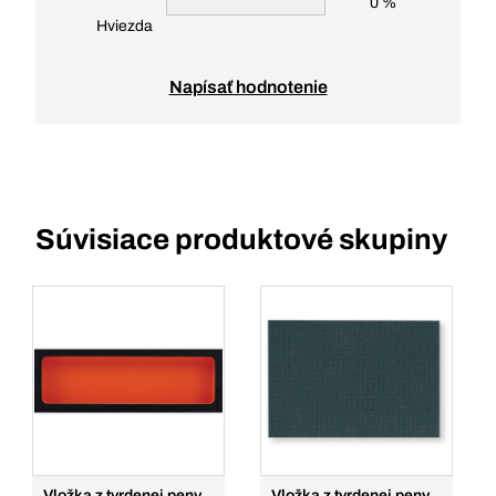
0 %
Hviezda
Napísať hodnotenie
Súvisiace produktové skupiny
Vložka z tvrdenej peny
Vložka z tvrdenej peny