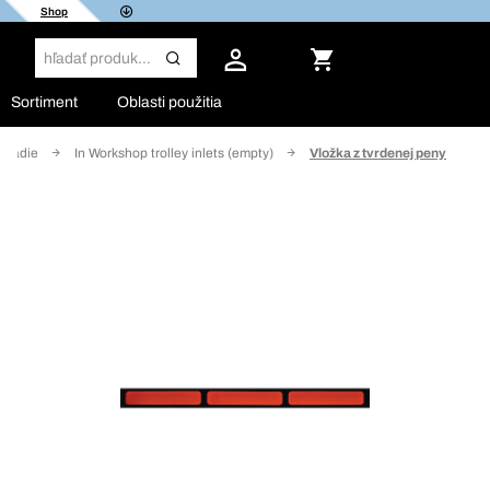
Shop
Sortiment
Oblasti použitia
náradie
In Workshop trolley inlets (empty)
Vložka z tvrdenej peny