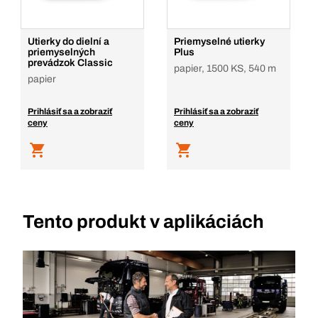
Utierky do dielní a
Priemyselné utierky
priemyselných
Plus
prevádzok Classic
papier, 1500 KS, 540 m
papier
Prihlásiť sa a zobraziť
Prihlásiť sa a zobraziť
ceny
ceny
Tento produkt v aplikáciách