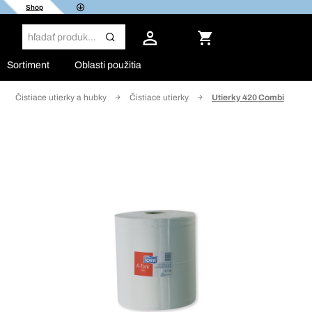
Shop
Sortiment
Oblasti použitia
Čistiace utierky a hubky
Čistiace utierky
Utierky 420 Combi