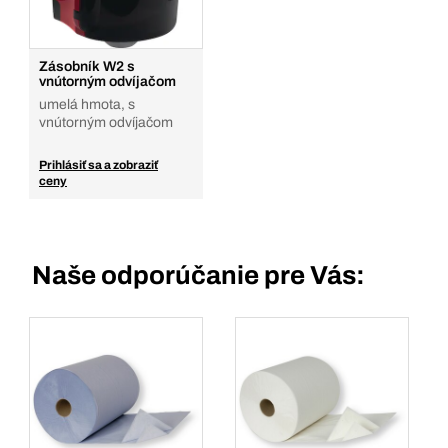
Zásobník W2 s
vnútorným odvíjačom
umelá hmota, s
vnútorným odvíjačom
Prihlásiť sa a zobraziť
ceny
Naše odporúčanie pre Vás: