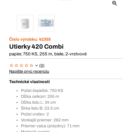
Číslo výrobku:
42355
Utierky 420 Combi
papier, 750 KS, 255 m, biele, 2-vrstvové
(0)
Napíšte prvú recenziu
Technické vlastnosti
Počet čepieľok: 750 KS
Dĺžka celkom: 255 m
Dĺžka listu L: 34 cm
Šírka listu B: 23.5 cm
Počet vrstiev: 2
Vonkajší priemer: 262 mm
Priemer valca (prázdny): 71 mm
Materiál: papier