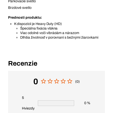
Parkovacie svetlo
Brzdové svetlo
Prednosti produktu:
K dispozícii je Heavy Duty (HD)
Špeciálna fixácia vlákna
Viac odolné voči vibráciám a nárazom
Dlhšia životnosť v porovnaní s bežnými žiarovkami
Recenzie
0
(0)
5
0 %
Hviezdy