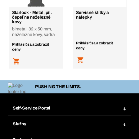
Starlock - Metal, píl.
Servisné štítky a
čepeľ na neželezné
nálepky
kovy
bimetal, 32 x 50 mm,
neželezné kovy, sadra
Prihlásiť sa a zobraziť
Prihlásiť sa a zobraziť
ceny
ceny
PUSHING THE LIMITS.
Self-Service Portal
Objednávky
Služby
Faktúry
Regálový systém Bera® Modul
Obľúbené