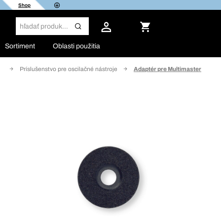
Shop
Sortiment
Oblasti použitia
je
Príslušenstvo pre oscilačné nástroje
Adaptér pre Multimaster