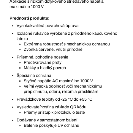
Aplikácie s rizikom dotykového striedavého napätia
maximálne 1000 V
Prednosti produktu:
Vysokokvalitná povrchová úprava
Izolačné rukavice vyrobené z prírodného kaučukového
latexu
Extrémna robustnosť s mechanickou ochranou
Zvonka červené, vnútri prírodné
Príjemné, pohodlné nosenie
Predtvarované prsty
Mäkký a hladký povrch
Špeciálna ochrana
Styčné napätie AC maximálne 1000 V
Veľmi vysoká odolnosť voči mechanickému
prepichnutiu, oderu, rezom a prasklinám
Prevádzkové teploty od -25 °C do +55 °C
Vysledovateľnosť na základe QR kódu
Priamy prístup k protokolu o teste
Dodávané v samostatnom balení
Balenie poskytuje UV ochranu