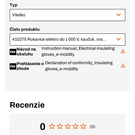
Typ
Všetko
Číslo produktu
410275 Rukavice elektro do 1 000 V, kaučuk, oranžové, hr. 2,25 mm, veľ. 11
Instruction manual_Electrical insulating
Návod na
obsluhu
gloves_e-mobility
Declaration of conformity_Insulating
Prehlásenie o
zhode
gloves_e-mobility
Recenzie
0
(0)