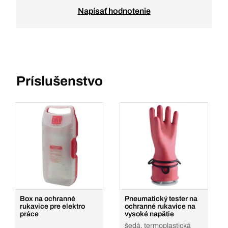
Napísať hodnotenie
Príslušenstvo
Box na ochranné
Pneumatický tester na
rukavice pre elektro
ochranné rukavice na
práce
vysoké napätie
šedá, termoplastická