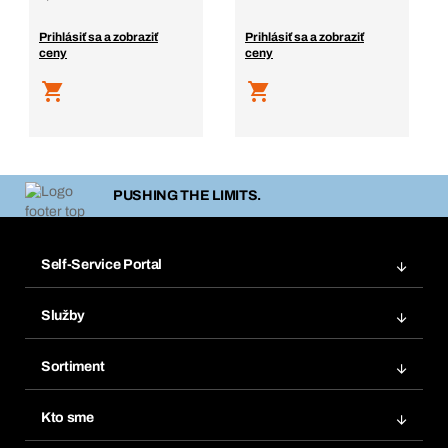
Prihlásiť sa a zobraziť
Prihlásiť sa a zobraziť
ceny
ceny
PUSHING THE LIMITS.
Self-Service Portal
Objednávky
Služby
Faktúry
Regálový systém Bera® Modul
Obľúbené
Sortiment
Systém Bera® Smart
Opakované objednávky
Inovácie produktov
Chemická databáza
Kto sme
Predplatné
Oblasti použitia
eProcurement