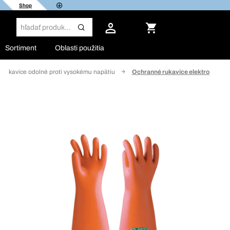
Shop
Sortiment
Oblasti použitia
Rukavice odolné proti vysokému napätiu
Ochranné rukavice elektro