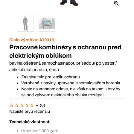
Číslo výrobku:
410310
Pracovné kombinézy s ochranou pred
elektrickým oblúkom
bavlna ošetrená samozhasínacou prísadou/ polyester /
antistatická priadza, šedá
Zakrýva telo pre lepšiu ochranu
Vyrobená z bavlny upravenej spomaľovačom horenia
Noste na vrchnom odeve, nie však na takom, ktorý by
sa pod vplyvom elektrického oblúka roztápal
(0)
Napíšte prvú recenziu
Technické vlastnosti
Hmotnosť: 300 g/m²