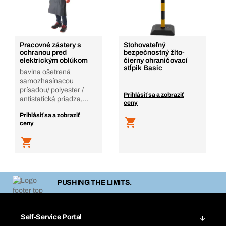
Pracovné zástery s
Stohovateľný
ochranou pred
bezpečnostný žlto-
elektrickým oblúkom
čierny ohraničovací
stĺpik Basic
bavlna ošetrená
samozhasínacou
prísadou/ polyester /
Prihlásiť sa a zobraziť
antistatická priadza,
ceny
šedá
Prihlásiť sa a zobraziť
ceny
PUSHING THE LIMITS.
Self-Service Portal