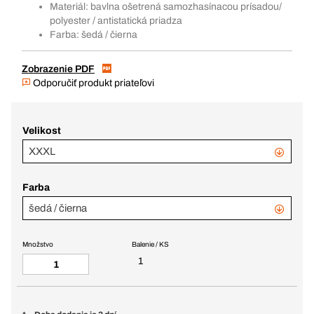
Materiál: bavlna ošetrená samozhasínacou prísadou/
polyester / antistatická priadza
Farba: šedá / čierna
Zobrazenie PDF
Odporučiť produkt priateľovi
Velikost
XXXL
Farba
šedá / čierna
Množstvo
Balenie / KS
1