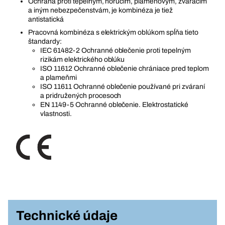
Ochrana proti tepelným, horúcim, plameňovým, zváracím
a iným nebezpečenstvám, je kombinéza je tiež
antistatická
Pracovná kombinéza s elektrickým oblúkom spĺňa tieto
štandardy:
IEC 61482-2 Ochranné oblečenie proti tepelným
rizikám elektrického oblúku
ISO 11612 Ochranné oblečenie chrániace pred teplom
a plameňmi
ISO 11611 Ochranné oblečenie používané pri zváraní
a pridružených procesoch
EN 1149-5 Ochranné oblečenie. Elektrostatické
vlastnosti.
Technické údaje