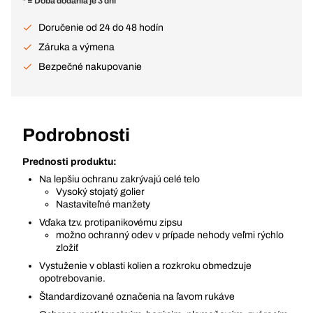
* = Doba dodania je 3 dní
Doručenie od 24 do 48 hodín
Záruka a výmena
Bezpečné nakupovanie
Podrobnosti
Prednosti produktu:
Na lepšiu ochranu zakrývajú celé telo
Vysoký stojatý golier
Nastaviteľné manžety
Vďaka tzv. protipanikovému zipsu
možno ochranný odev v prípade nehody veľmi rýchlo
zložiť
Vystuženie v oblasti kolien a rozkroku obmedzuje
opotrebovanie.
Štandardizované označenia na ľavom rukáve