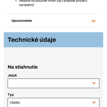
Ideálna na použitie vnútri (aj v prípade požiaru
zariadení)
Upozornenie
Technické údaje
Na stiahnutie
Jazyk
Typ
Všetko