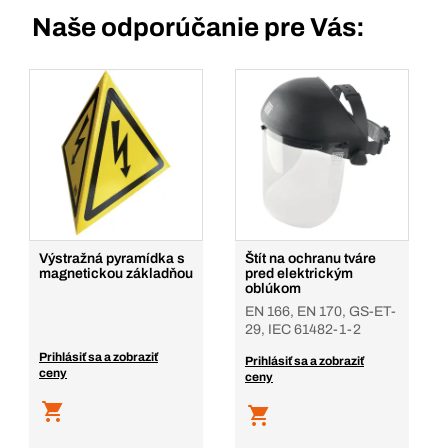
Naše odporúčanie pre Vás:
Výstražná pyramídka s
Štít na ochranu tváre
magnetickou základňou
pred elektrickým
oblúkom
EN 166, EN 170, GS-ET-
29, IEC 61482-1-2
Prihlásiť sa a zobraziť
Prihlásiť sa a zobraziť
ceny
ceny