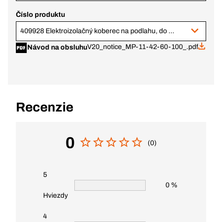
Číslo produktu
409928 Elektroizolačný koberec na podlahu, do 1 000 V AC, 1,8 kg
V20_notice_MP-11-42-60-100_.pdf
Návod na obsluhu
Recenzie
0
(0)
5
0 %
Hviezdy
4