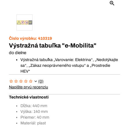
Číslo výrobku:
410319
Výstražná tabuľka "e-Mobilita"
do dielne
Výstražná tabuľka „Varovanie: Elektrina“, „Nedotýkajte
sa“, „Zákaz neoprávneného vstupu“ a „Prostredie
HEV“
(0)
Napíšte prvú recenziu
Technické vlastnosti
Dĺžka: 440 mm
Výška: 140 mm
Priemer: 40 mm
Materiál: plast