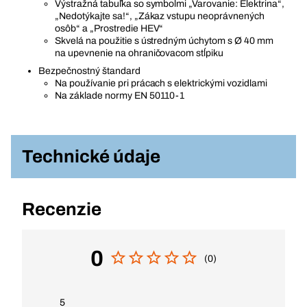
Výstražná tabuľka so symbolmi „Varovanie: Elektrina“,
„Nedotýkajte sa!“, „Zákaz vstupu neoprávnených
osôb“ a „Prostredie HEV“
Skvelá na použitie s ústredným úchytom s Ø 40 mm
na upevnenie na ohraničovacom stĺpiku
Bezpečnostný štandard
Na používanie pri prácach s elektrickými vozidlami
Na základe normy EN 50110-1
Technické údaje
Recenzie
0
(0)
5