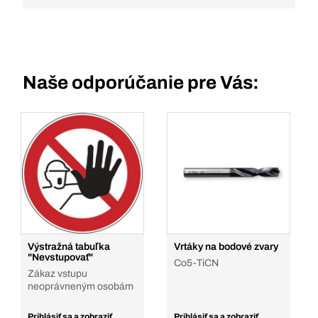
Naše odporúčanie pre Vás:
Výstražná tabuľka
Vrtáky na bodové zvary
"Nevstupovať"
Co5-TiCN
Zákaz vstupu
neoprávneným osobám
Prihlásiť sa a zobraziť
Prihlásiť sa a zobraziť