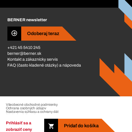
Corporate Responsibility
Kariéra
BERNER newsletter
Business Conduct
Odoberaj teraz
+421 45 5410 245
berner@berner.sk
Kontakt a zákaznícky servis
FAQ (často kladené otázky) a nápoveda
Všeobecné obchodné podmienky
Ochrana osobných údajov
Nastavenia súhlasu a ochrany dát
Riadenie sťažností
Impressum
Prihlásiť sa a
Pridať do košíka
zobraziť ceny
Copyright © 2026. The Berner Group. All rights reserved.