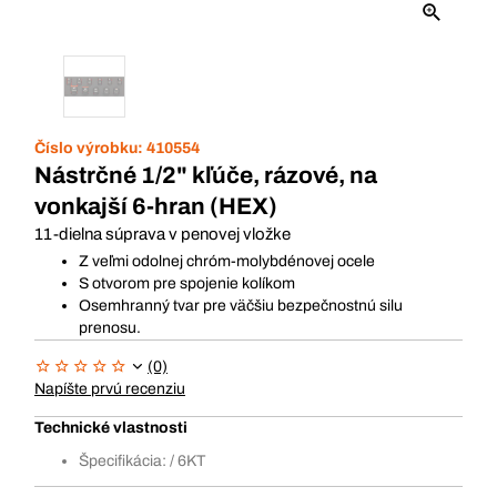
Číslo výrobku:
410554
Nástrčné 1/2" kľúče, rázové, na
vonkajší 6-hran (HEX)
11-dielna súprava v penovej vložke
Z veľmi odolnej chróm-molybdénovej ocele
S otvorom pre spojenie kolíkom
Osemhranný tvar pre väčšiu bezpečnostnú silu
prenosu.
(0)
Napíšte prvú recenziu
Technické vlastnosti
Špecifikácia: / 6KT