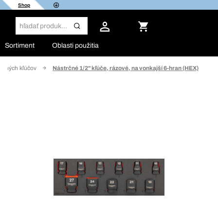
Shop
Sortiment
Oblasti použitia
rčných kľúčov
Nástrčné 1/2" kľúče, rázové, na vonkajší 6-hran (HEX)