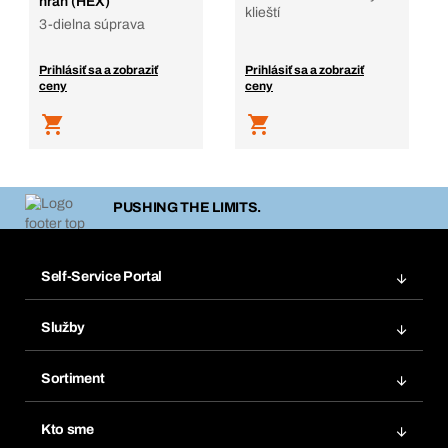
hran (HEX)
klieští
3-dielna súprava
Prihlásiť sa a zobraziť
Prihlásiť sa a zobraziť
ceny
ceny
PUSHING THE LIMITS.
Self-Service Portal
Objednávky
Služby
Faktúry
Regálový systém Bera® Modul
Obľúbené
Sortiment
Systém Bera® Smart
Opakované objednávky
Inovácie produktov
Chemická databáza
Kto sme
Predplatné
Oblasti použitia