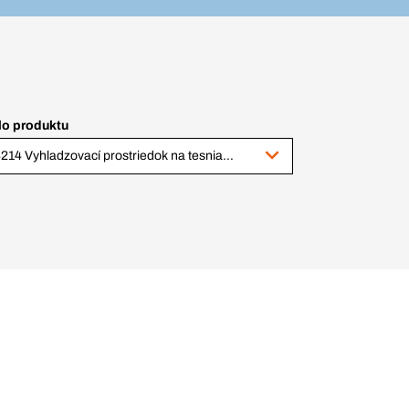
lo produktu
44214 Vyhladzovací prostriedok na tesniace tmely, 5 l bandaska