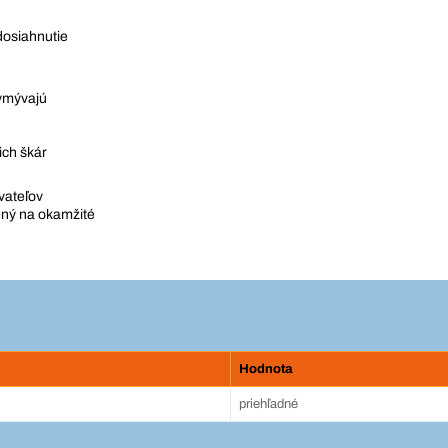
dosiahnutie
vymývajú
ich škár
vateľov
vený na okamžité
Hodnota
priehľadné