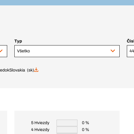
Typ
Čís
Všetko
riedok
Slovakia (sk)
5 Hviezdy
0 %
4 Hviezdy
0 %