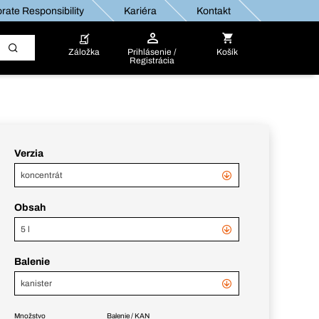
rate Responsibility
Kariéra
Kontakt
Záložka
Prihlásenie /
Košík
Registrácia
Verzia
koncentrát
Obsah
5 l
Balenie
kanister
Množstvo
Balenie / KAN