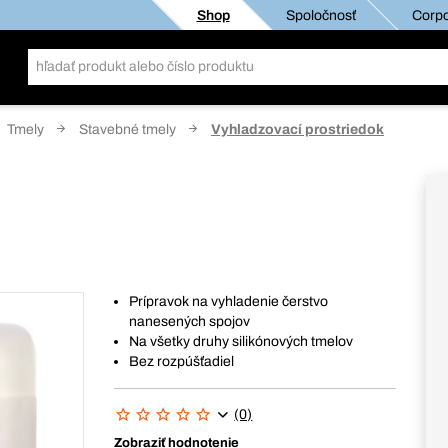
Shop
Spoločnosť
Corpo
Tmely
Stavebné tmely
Vyhladzovací prostriedok
Prípravok na vyhladenie čerstvo
nanesených spojov
Na všetky druhy silikónových tmelov
Bez rozpúšťadiel
(0)
Zobraziť hodnotenie