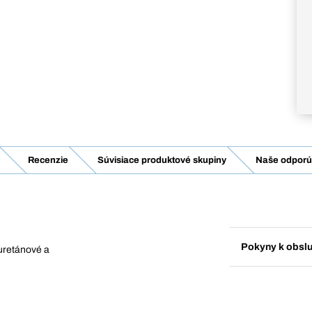
Recenzie
Súvisiace produktové skupiny
Naše odporúč
Pokyny k obsl
yuretánové a