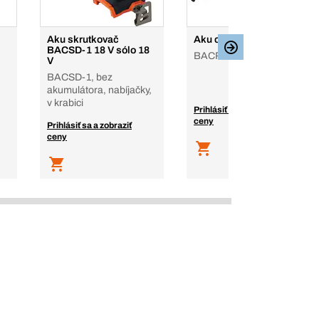
Aku skrutkovač
Aku chvostová píla 18 V
BACSD-1 18 V sólo 18
BACRS-1, v krabici
V
BACSD-1, bez
akumulátora, nabíjačky,
v krabici
Prihlásiť sa a zobraziť
ceny
Prihlásiť sa a zobraziť
ceny