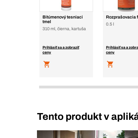
Bitúmenový tesniaci
Rozprašovacia 
tmel
0.5 l
310 ml, čierna, kartuša
Prihlásiť sa a zobraziť
Prihlásiť sa a zobra
ceny
ceny
Tento produkt v aplik