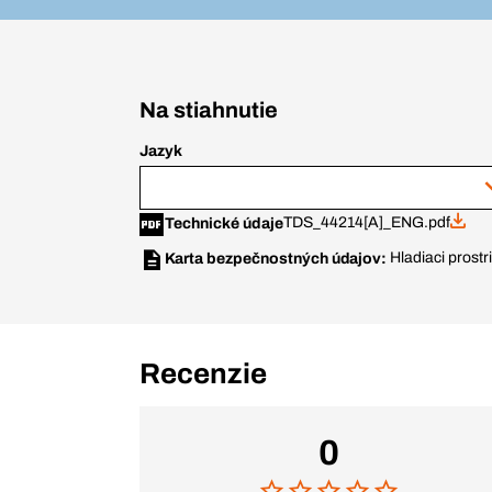
Na stiahnutie
Jazyk
TDS_44214[A]_ENG.pdf
Technické údaje
Hladiaci prost
Karta bezpečnostných údajov:
Recenzie
0