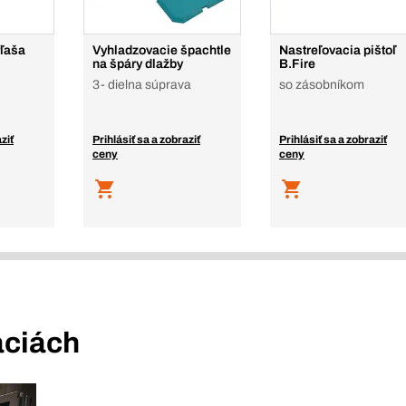
fľaša
Vyhladzovacie špachtle
Nastreľovacia pištoľ
na špáry dlažby
B.Fire
3- dielna súprava
so zásobníkom
ziť
Prihlásiť sa a zobraziť
Prihlásiť sa a zobraziť
ceny
ceny
áciách