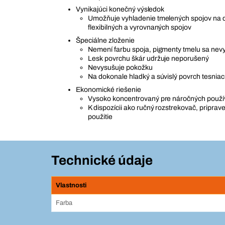
Vynikajúci konečný výsledok
Umožňuje vyhladenie tmelených spojov na 
flexibilných a vyrovnaných spojov
Špeciálne zloženie
Nemení farbu spoja, pigmenty tmelu sa ne
Lesk povrchu škár udržuje neporušený
Nevysušuje pokožku
Na dokonale hladký a súvislý povrch tesniac
Ekonomické riešenie
Vysoko koncentrovaný pre náročných použí
K dispozícii ako ručný rozstrekovač, pripra
použitie
Technické údaje
Vlastnosti
Farba