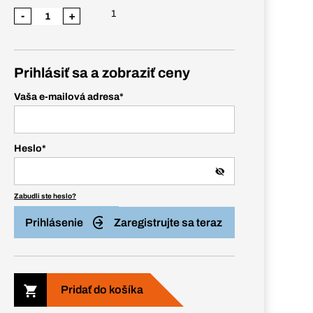
1
-
+
Prihlásiť sa a zobraziť ceny
Vaša e-mailová adresa
*
Heslo
*
Zabudli ste heslo?
Prihlásenie
Zaregistrujte sa teraz
Pridať do košíka