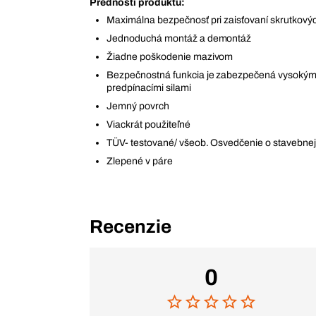
Prednosti produktu:
Maximálna bezpečnosť pri zaisťovaní skrutkový
Jednoduchá montáž a demontáž
Žiadne poškodenie mazivom
Bezpečnostná funkcia je zabezpečená vysokými
predpínacími silami
Jemný povrch
Viackrát použiteľné
TÜV- testované/ všeob. Osvedčenie o stavebnej
Zlepené v páre
Recenzie
0