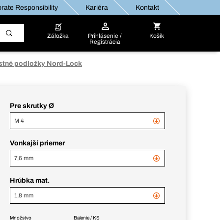
rate Responsibility
Kariéra
Kontakt
Záložka
Prihlásenie /
Košík
Registrácia
stné podložky Nord-Lock
Pre skrutky Ø
M 4
Vonkajší priemer
7,6 mm
Hrúbka mat.
1,8 mm
Množstvo
Balenie / KS