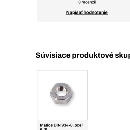
0 recenzií
Napísať hodnotenie
Súvisiace produktové sku
Matice DIN 934-8, oceľ
6./8.