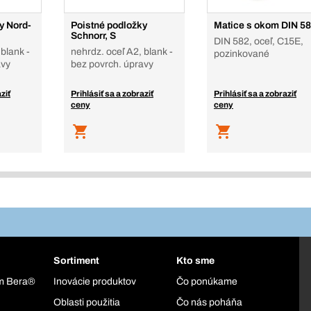
y Nord-
Poistné podložky
Matice s okom DIN 5
Schnorr, S
DIN 582, oceľ, C15E,
 blank -
nehrdz. oceľ A2, blank -
pozinkované
avy
bez povrch. úpravy
ziť
Prihlásiť sa a zobraziť
Prihlásiť sa a zobraziť
ceny
ceny
Sortiment
Kto sme
ém Bera®
Inovácie produktov
Čo ponúkame
Oblasti použitia
Čo nás poháňa