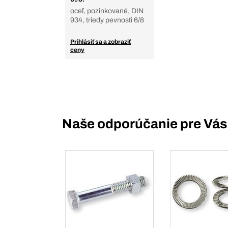
oceľ, pozinkované, DIN
934, triedy pevnosti 6/8
Prihlásiť sa a zobraziť
ceny
Naše odporúčanie pre Vás