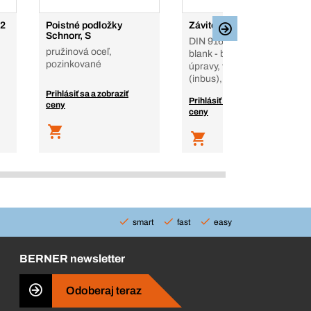
82
Poistné podložky
Závitové kolíky
Schnorr, S
DIN 916, oceľ, 45H,
pružinová oceľ,
blank - bez povrch.
pozinkované
úpravy, vnút 6-hran
(inbus), oceľ 45H be
Prihlásiť sa a zobraziť
Prihlásiť sa a zobraziť
ceny
ceny
smart
fast
easy
BERNER newsletter
Odoberaj teraz