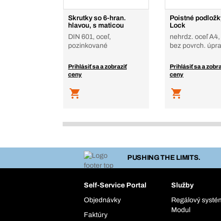
Skrutky so 6-hran.
Poistné podložk
hlavou, s maticou
Lock
DIN 601, oceľ,
nehrdz. oceľ A4,
pozinkované
bez povrch. úpr
Prihlásiť sa a zobraziť
Prihlásiť sa a zobra
ceny
ceny
PUSHING THE LIMITS.
Self-Service Portal
Služby
Objednávky
Regálový syst
Modul
Faktúry