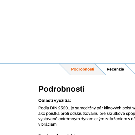
Podrobnosti
Recenzie
Podrobnosti
Oblasti využitia:
Podľa DIN 25201 je samodržný pár klinových poistný
ako poistka proti odskrutkovaniu pre skrutkové spoje
vystavené extrémnym dynamickým zaťaženiam v dô
vibráciám