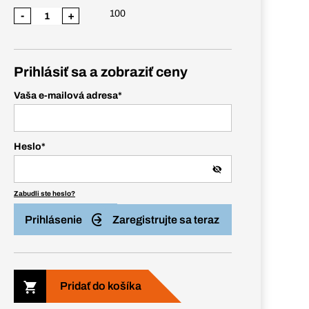
100
-
+
Prihlásiť sa a zobraziť ceny
Vaša e-mailová adresa
*
Heslo
*
Zabudli ste heslo?
Prihlásenie
Zaregistrujte sa teraz
Pridať do košíka