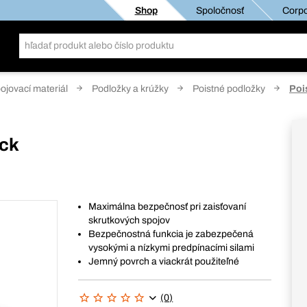
Shop
Spoločnosť
Corpo
pojovací materiál
Podložky a krúžky
Poistné podložky
Poi
ock
Maximálna bezpečnosť pri zaisťovaní
skrutkových spojov
Bezpečnostná funkcia je zabezpečená
vysokými a nízkymi predpínacími silami
Jemný povrch a viackrát použiteľné
(0)