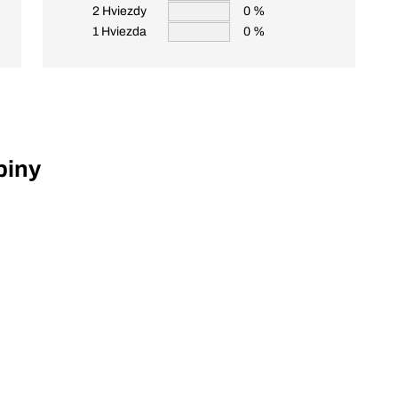
2 Hviezdy
0 %
1 Hviezda
0 %
piny