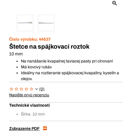
Číslo výrobku:
44537
Štetce na spájkovací roztok
10 mm
Na nanášanie kvapalnej taviacej pasty pri cínovaní
Má kovový rukáv
Ideálny na roztieranie spájkovacej kvapaliny, kyselín a
olejov.
(0)
Napíšte prvú recenziu
Technické vlastnosti
Šírka: 10 mm
Zobrazenie PDF