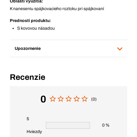
Oblasti využitia:
K naneseniu spájkovacieho roztoku pri spájkovaní
Prednosti produktu:
S kovovou násadou
Upozornenie
Recenzie
0
(0)
5
0 %
Hviezdy