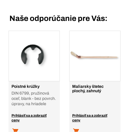
Naše odporúčanie pre Vás:
Poistné krúžky
Maliarsky štetec
plochý, zahnutý
DIN 6799, pružinová
oceľ, blank - bez povrch.
úpravy, na hriadele
Prihlásiť sa a zobraziť
Prihlásiť sa a zobraziť
ceny
ceny