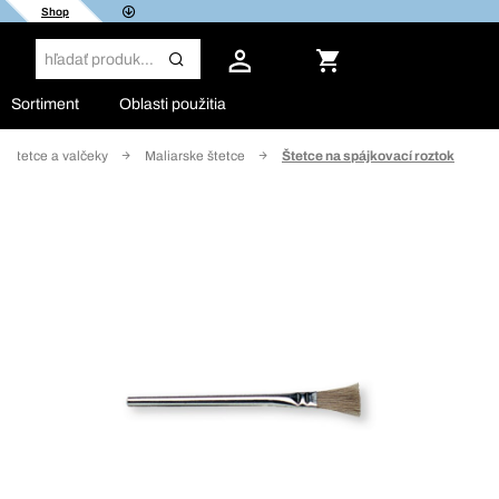
Shop
Sortiment
Oblasti použitia
Štetce a valčeky
Maliarske štetce
Štetce na spájkovací roztok