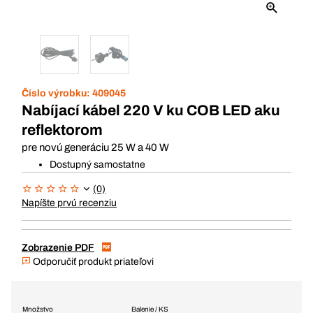
Číslo výrobku:
409045
Nabíjací kábel 220 V ku COB LED aku
reflektorom
pre novú generáciu 25 W a 40 W
Dostupný samostatne
(0)
Napíšte prvú recenziu
Zobrazenie PDF
Odporučiť produkt priateľovi
Množstvo
Balenie / KS