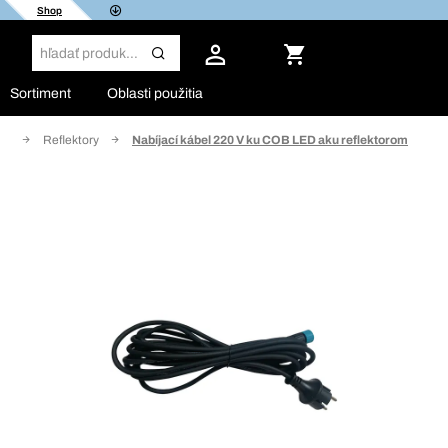
Shop
Sortiment
Oblasti použitia
ie
Reflektory
Nabíjací kábel 220 V ku COB LED aku reflektorom