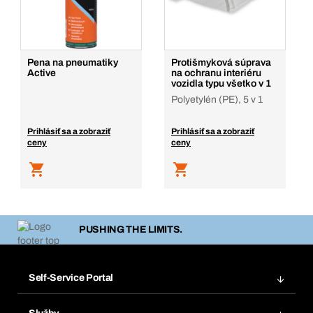
Pena na pneumatiky
Protišmyková súprava
Active
na ochranu interiéru
vozidla typu všetko v 1
Polyetylén (PE), 5 v 1
Prihlásiť sa a zobraziť
Prihlásiť sa a zobraziť
ceny
ceny
PUSHING THE LIMITS.
Self-Service Portal
Objednávky