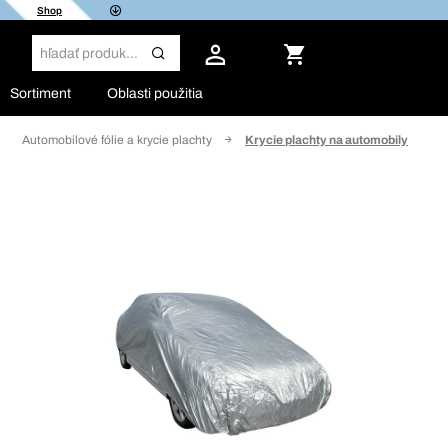
Shop
Sortiment
Oblasti použitia
Automobilové fólie a krycie plachty
Krycie plachty na automobily