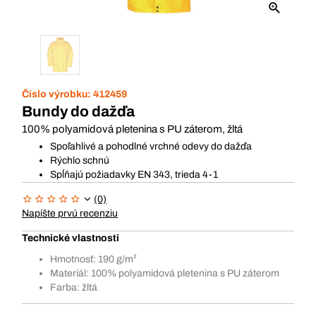
Číslo výrobku:
412459
Bundy do dažďa
100% polyamidová pletenina s PU záterom, žltá
Spoľahlivé a pohodlné vrchné odevy do dažďa
Rýchlo schnú
Spĺňajú požiadavky EN 343, trieda 4-1
(0)
Napíšte prvú recenziu
Technické vlastnosti
Hmotnosť: 190 g/m²
Materiál: 100% polyamidová pletenina s PU záterom
Farba: žltá