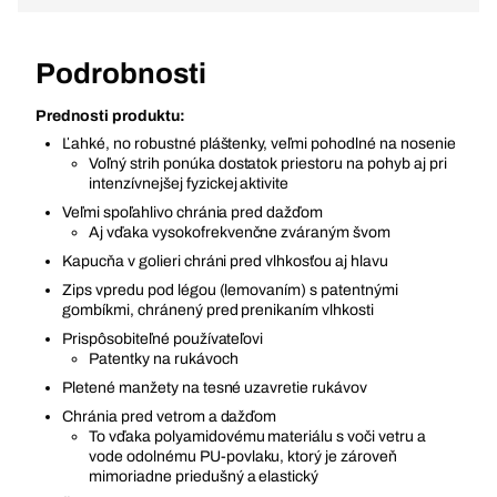
Podrobnosti
Prednosti produktu:
Ľahké, no robustné pláštenky, veľmi pohodlné na nosenie
Voľný strih ponúka dostatok priestoru na pohyb aj pri
intenzívnejšej fyzickej aktivite
Veľmi spoľahlivo chránia pred dažďom
Aj vďaka vysokofrekvenčne zváraným švom
Kapucňa v golieri chráni pred vlhkosťou aj hlavu
Zips vpredu pod légou (lemovaním) s patentnými
gombíkmi, chránený pred prenikaním vlhkosti
Prispôsobiteľné používateľovi
Patentky na rukávoch
Pletené manžety na tesné uzavretie rukávov
Chránia pred vetrom a dažďom
To vďaka polyamidovému materiálu s voči vetru a
vode odolnému PU-povlaku, ktorý je zároveň
mimoriadne priedušný a elastický