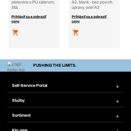
pletenina s PU záterom,
A2, blank - bez povrch.
žltá
úpravy, oceľ A2
Prihlásiť sa a zobraziť
Prihlásiť sa a zobraziť
ceny
ceny
PUSHING THE LIMITS.
Self-Service Portal
Objednávky
Služby
Faktúry
Regálový systém Bera® Modul
Obľúbené
Sortiment
Systém Bera® Smart
Opakované objednávky
Inovácie produktov
Chemická databáza
Kto sme