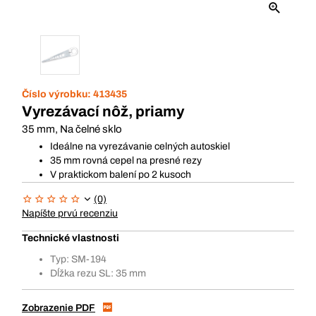
Číslo výrobku:
413435
Vyrezávací nôž, priamy
35 mm, Na čelné sklo
Ideálne na vyrezávanie celných autoskiel
35 mm rovná cepel na presné rezy
V praktickom balení po 2 kusoch
(0)
Napíšte prvú recenziu
Technické vlastnosti
Typ: SM-194
Dĺžka rezu SL: 35 mm
Zobrazenie PDF