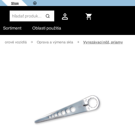
Shop
Sortiment
Oblasti použitia
motorové vozidlá
Oprava a výmena skla
Vyrezávací nôž, priamy