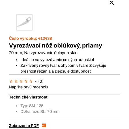
Číslo výrobku:
413438
Vyrezávací nôž oblúkový, priamy
70 mm, Na vyrezávanie čelných skiel
Ideálne na vyrezávanie celných autoskiel
Zakrivený rovný tvar s ohybom v tvare Z zvyšuje
presnost rezania a zlepšuje dostupnost
(0)
Napíšte prvú recenziu
Technické vlastnosti
Typ: SM-125
Dĺžka rezu SL: 70 mm
Zobrazenie PDF