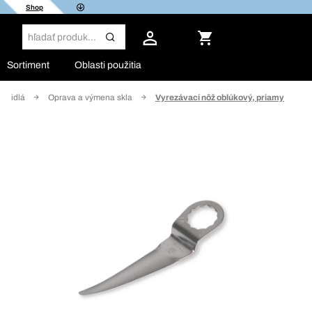
Shop
Sortiment
Oblasti použitia
vozidlá
Oprava a výmena skla
Vyrezávací nôž oblúkový, priamy