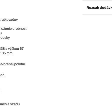
Rozsah dodáv
krutkovačov
uloženie drobností
ou
j dosky
338 s výškou 57
á 135 mm
tvorenej polohe
ách
g
nách a vzadu