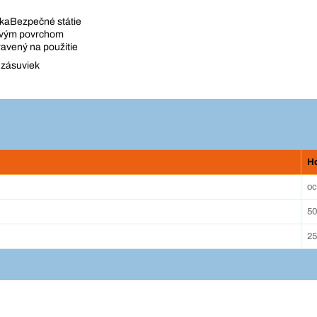
skaBezpečné státie
movým povrchom
ravený na použitie
 zásuviek
H
oc
50
25