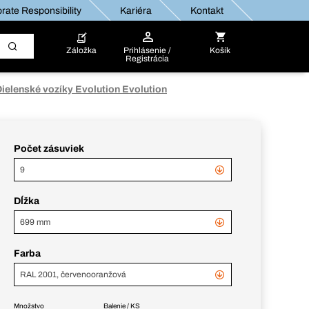
rate Responsibility
Kariéra
Kontakt
Záložka
Prihlásenie /
Košík
Registrácia
ielenské vozíky Evolution Evolution
Počet zásuviek
9
Dĺžka
699 mm
Farba
RAL 2001, červenooranžová
Množstvo
Balenie / KS