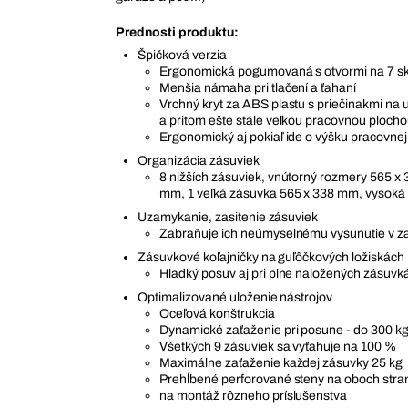
Prednosti produktu:
Špičková verzia
Ergonomická pogumovaná s otvormi na 7 s
Menšia námaha pri tlačení a ťahaní
Vrchný kryt za ABS plastu s priečinakmi na 
a pritom ešte stále veľkou pracovnou ploch
Ergonomický aj pokiaľ ide o výšku pracovne
Organizácia zásuviek
8 nižších zásuviek, vnútorný rozmery 565 x 
mm, 1 veľká zásuvka 565 x 338 mm, vysok
Uzamykanie, zasitenie zásuviek
Zabraňuje ich neúmyselnému vysunutie v za
Zásuvkové koľajničky na guľôčkových ložiskách
Hladký posuv aj pri plne naložených zásuvk
Optimalizované uloženie nástrojov
Oceľová konštrukcia
Dynamické zaťaženie pri posune - do 300 k
Všetkých 9 zásuviek sa vyťahuje na 100 %
Maximálne zaťaženie každej zásuvky 25 kg
Prehĺbené perforované steny na oboch stra
na montáž rôzneho príslušenstva