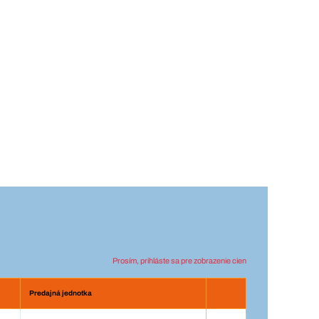
Prosím, prihláste sa pre zobrazenie cien
Predajná jednotka