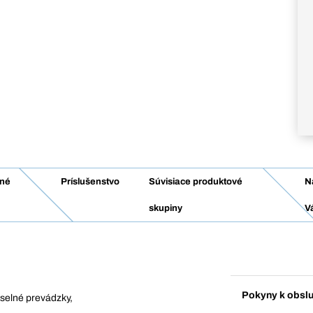
né
Príslušenstvo
Súvisiace produktové
N
skupiny
V
Pokyny k obsl
yselné prevádzky,