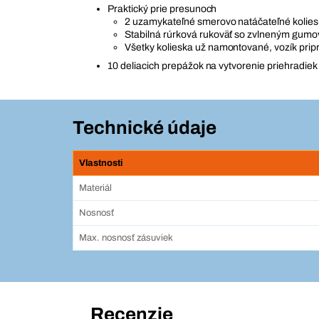
Praktický prie presunoch
2 uzamykateľné smerovo natáčateľné kolie
Stabilná rúrková rukoväť so zvlneným gu
Všetky kolieska už namontované, vozík prip
10 deliacich prepážok na vytvorenie priehradiek
Technické údaje
Vlastnosti
Materiál
Nosnosť
Max. nosnosť zásuviek
Recenzie