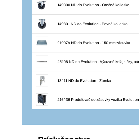
149300 ND do Evolution - Otočné koliesko
149301 ND do Evolution - Pevné koliesko
210074 ND do Evolution - 150 mm zásuvka
45106 ND do Evolution - Výsuvné koľajničky, pár
13411 ND do Evolution - Zámka
216436 Predeľovač do zásuvky vozíku Evolutio