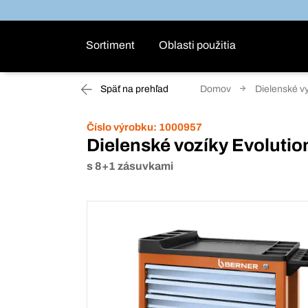
Sortiment
Oblasti použitia
Späť na prehľad
Domov
Dielenské v
Číslo výrobku:
1000957
Dielenské vozíky Evolutio
s 8+1 zásuvkami