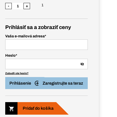
1
-
+
Prihlásiť sa a zobraziť ceny
Vaša e-mailová adresa
*
Heslo
*
Zabudli ste heslo?
Prihlásenie
Zaregistrujte sa teraz
Pridať do košíka