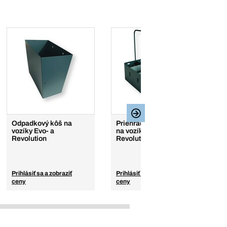
Odpadkový kôš na
Priehradka na spreje,
Dr
vozíky Evo- a
na vozíky Evo- a
vo
Revolution
Revolution
R
Prihlásiť sa a zobraziť
Prihlásiť sa a zobraziť
Pr
ceny
ceny
c