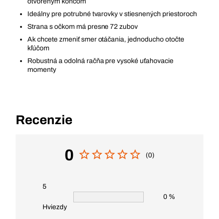
otvoreným koncom
Ideálny pre potrubné tvarovky v stiesnených priestoroch
Strana s očkom má presne 72 zubov
Ak chcete zmeniť smer otáčania, jednoducho otočte
kľúčom
Robustná a odolná račňa pre vysoké uťahovacie
momenty
Recenzie
0
(0)
5
0 %
Hviezdy