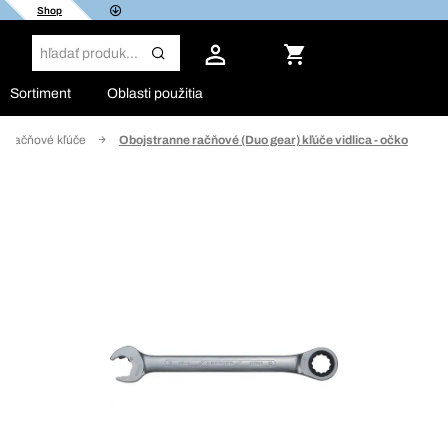
Shop
Sortiment
Oblasti použitia
Račňové kľúče
Obojstranne račňové (Duo gear) kľúče vidlica - očko