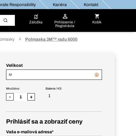
rate Responsibility
Kariéra
Kontakt
Záložka
Prihlásenie /
Košík
Registrácia
lomasky
Polmaska 3M™ radu 6000
Velikost
M
Množstvo
Balenie / KS
1
-
+
Prihlásiť sa a zobraziť ceny
Vaša e-mailová adresa
*