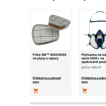
Filtre 3M™ 6055/6059
Polmaska na tv
na plyny a výpary
série 4000+ na
opakované použ
jedna veľkosť
Prihlásiť sa a zobraziť
Prihlásiť sa a zobra
ceny
ceny