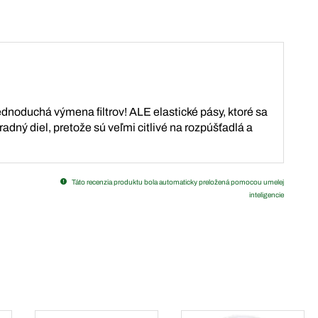
ednoduchá výmena filtrov! ALE elastické pásy, ktoré sa
radný diel, pretože sú veľmi citlivé na rozpúšťadlá a
Táto recenzia produktu bola automaticky preložená pomocou umelej
inteligencie