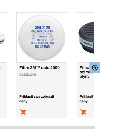
9
Filtre 3M™ radu 2000
Filtračné kartuše do
polmasky rad 8000, na
časticové
plyny
Prihlásiť sa a zobraziť
Prihlásiť sa a zobraziť
ceny
ceny