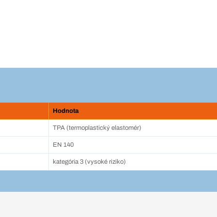
Hodnota
TPA (termoplastický elastomér)
EN 140
kategória 3 (vysoké riziko)