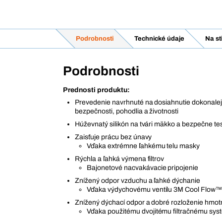
Podrobnosti
Technické údaje
Na st
Podrobnosti
Prednosti produktu:
Prevedenie navrhnuté na dosiahnutie dokonalej
bezpečnosti, pohodlia a životnosti
Húževnatý silikón na tvári mäkko a bezpečne te
Zaisťuje prácu bez únavy
Vďaka extrémne ľahkému telu masky
Rýchla a ľahká výmena filtrov
Bajonetové nacvakávacie pripojenie
Znížený odpor vzduchu a ľahké dýchanie
Vďaka výdychovému ventilu 3M Cool Flow
Znížený dýchací odpor a dobré rozloženie hmot
Vďaka použitému dvojitému filtračnému sy