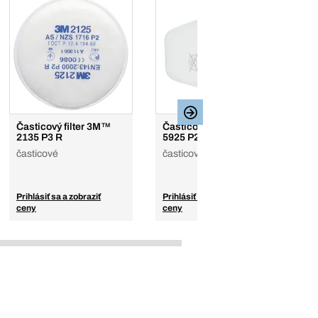
Časticový filter 3M™
Časticový filter 3M™
Č
2135 P3 R
5925 P2 R
5
časticové
časticové
č
Prihlásiť sa a zobraziť
Prihlásiť sa a zobraziť
Pr
ceny
ceny
c