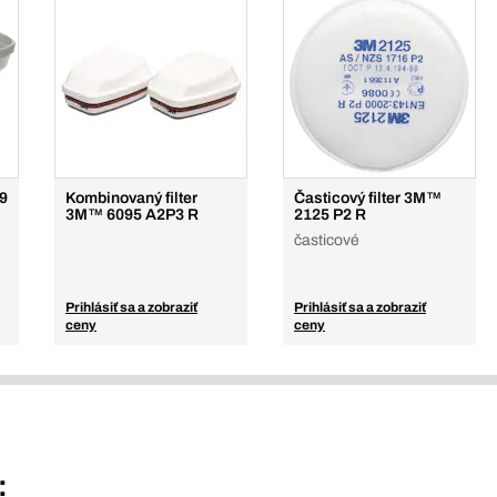
59
Kombinovaný filter
Časticový filter 3M™
3M™ 6095 A2P3 R
2125 P2 R
časticové
Prihlásiť sa a zobraziť
Prihlásiť sa a zobraziť
ceny
ceny
: