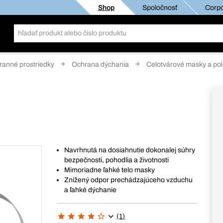
Shop
Spoločnosť
Corpo
anné prostriedky
Ochrana dýchania
Celotvárové masky a po
Navrhnutá na dosiahnutie dokonalej súhry
bezpečnosti, pohodlia a životnosti
Mimoriadne ľahké telo masky
Znížený odpor prechádzajúceho vzduchu
a ľahké dýchanie
(1)