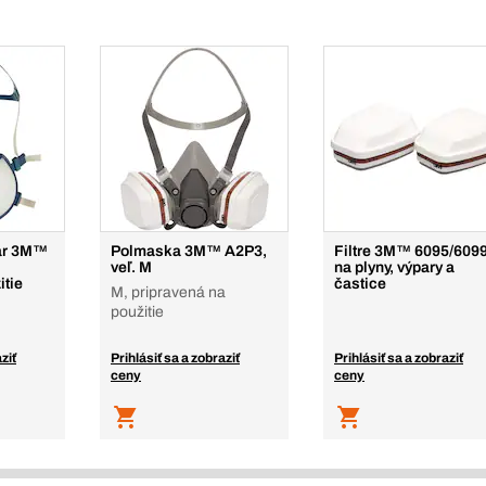
ár 3M™
Polmaska 3M™ A2P3,
Filtre 3M™ 6095/609
veľ. M
na plyny, výpary a
itie
častice
M, pripravená na
použitie
ziť
Prihlásiť sa a zobraziť
Prihlásiť sa a zobraziť
ceny
ceny