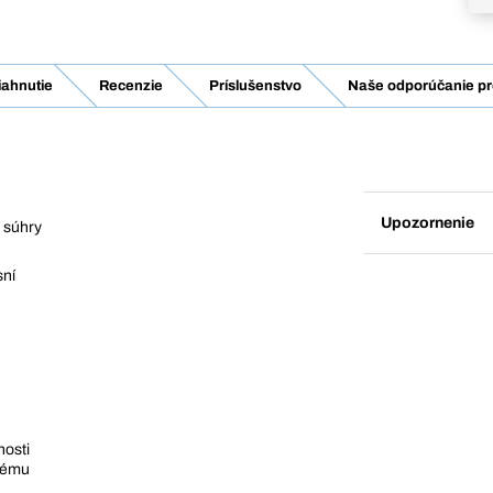
iahnutie
Recenzie
Príslušenstvo
Naše odporúčanie pr
Upozornenie
 súhry
sní
™
nosti
stému