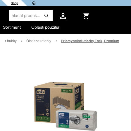
Shop
Sortiment
Oblasti použitia
rky a hubky
Čistiace utierky
Priemyselné utierky Tork, Premium