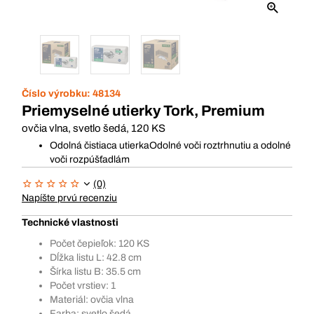
Číslo výrobku:
48134
Priemyselné utierky Tork, Premium
ovčia vlna, svetlo šedá, 120 KS
Odolná čistiaca utierkaOdolné voči roztrhnutiu a odolné
voči rozpúšťadlám
(0)
Napíšte prvú recenziu
Technické vlastnosti
Počet čepieľok: 120 KS
Dĺžka listu L: 42.8 cm
Šírka listu B: 35.5 cm
Počet vrstiev: 1
Materiál: ovčia vlna
Farba: svetlo šedá