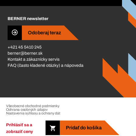
Corporate Responsibility
Kariéra
BERNER newsletter
Business Conduct
Odoberaj teraz
+421 45 5410 245
berner@berner.sk
Kontakt a zákaznícky servis
FAQ (často kladené otázky) a nápoveda
Všeobecné obchodné podmienky
Ochrana osobných údajov
Nastavenia súhlasu a ochrany dát
Riadenie sťažností
Impressum
Prihlásiť sa a
Pridať do košíka
zobraziť ceny
Copyright © 2026. The Berner Group. All rights reserved.