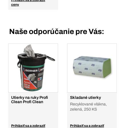
Prihlásiť sa a zobraziť
ceny
Naše odporúčanie pre Vás:
Utierky na ruky Profi
Skladané utierky
Clean Profi Clean
Recyklované vlákna,
zelená, 250 KS
Prihlásiť sa a zobraziť
Prihlásiť sa a zobraziť