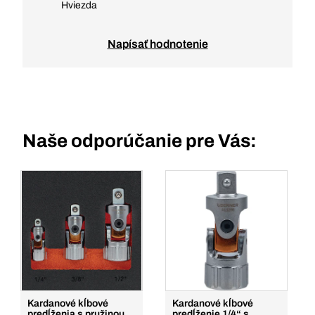
Hviezda
Napísať hodnotenie
Naše odporúčanie pre Vás:
Kardanové kĺbové
Kardanové kĺbové
predĺženia s pružinou
predĺženie 1/4“ s