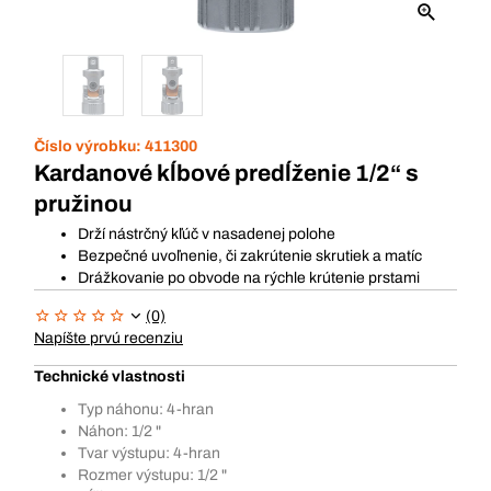
Číslo výrobku:
411300
Kardanové kĺbové predĺženie 1/2“ s
pružinou
Drží nástrčný kľúč v nasadenej polohe
Bezpečné uvoľnenie, či zakrútenie skrutiek a matíc
Drážkovanie po obvode na rýchle krútenie prstami
(0)
Napíšte prvú recenziu
Technické vlastnosti
Typ náhonu: 4-hran
Náhon: 1/2 "
Tvar výstupu: 4-hran
Rozmer výstupu: 1/2 "