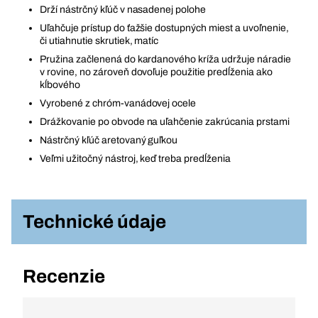
Drží nástrčný kľúč v nasadenej polohe
Uľahčuje prístup do ťažšie dostupných miest a uvoľnenie,
či utiahnutie skrutiek, matíc
Pružina začlenená do kardanového kríža udržuje náradie
v rovine, no zároveň dovoľuje použitie predĺženia ako
kĺbového
Vyrobené z chróm-vanádovej ocele
Drážkovanie po obvode na uľahčenie zakrúcania prstami
Nástrčný kľúč aretovaný guľkou
Veľmi užitočný nástroj, keď treba predĺženia
Technické údaje
Recenzie