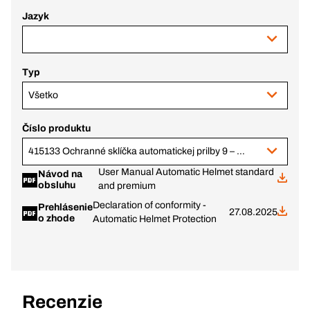
Jazyk
Typ
Všetko
Číslo produktu
415133 Ochranné sklíčka automatickej prilby 9 – 13 Standard, súprava
User Manual Automatic Helmet standard
Návod na
obsluhu
and premium
Declaration of conformity -
Prehlásenie
27.08.2025
o zhode
Automatic Helmet Protection
Recenzie