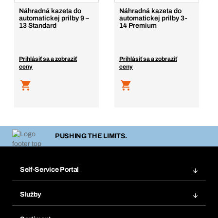
Náhradná kazeta do
Náhradná kazeta do
automatickej prilby 9 –
automatickej prilby 3-
13 Standard
14 Premium
Prihlásiť sa a zobraziť
Prihlásiť sa a zobraziť
ceny
ceny
PUSHING THE LIMITS.
Self-Service Portal
Objednávky
Služby
Faktúry
Regálový systém Bera® Modul
Obľúbené