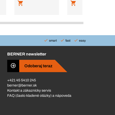
smart
fast
easy
BERNER newsletter
Odoberaj teraz
+421 45 5410 245
berner@berner.sk
Kontakt a zákaznícky servis
FAQ (často kladené otázky) a nápoveda