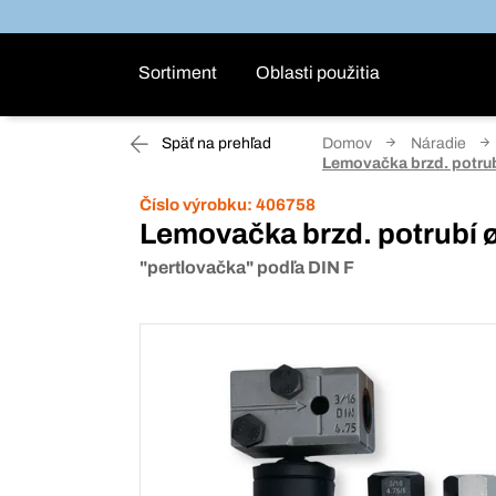
Sortiment
Oblasti použitia
Späť na prehľad
Domov
Náradie
Lemovačka brzd. potrub
Číslo výrobku:
406758
Lemovačka brzd. potrubí ø
"pertlovačka" podľa DIN F