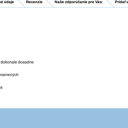
ké údaje
Recenzie
Naše odporúčanie pre Vás:
Pridať 
y dokonale dosadne
tiesenených
ia