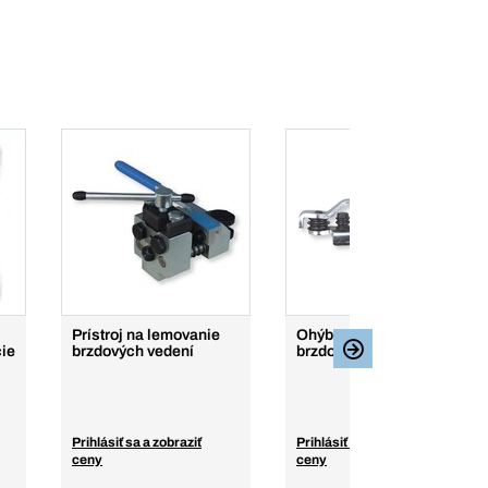
Prístroj na lemovanie
Ohýbací nástroj na
cie
brzdových vedení
brzdové vedenia
Prihlásiť sa a zobraziť
Prihlásiť sa a zobraziť
ceny
ceny