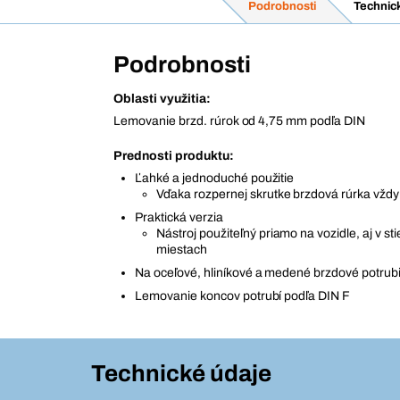
Podrobnosti
Technic
Podrobnosti
Oblasti využitia:
Lemovanie brzd. rúrok od 4,75 mm podľa DIN
Prednosti produktu:
Ľahké a jednoduché použitie
Vďaka rozpernej skrutke brzdová rúrka vžd
Praktická verzia
Nástroj použiteľný priamo na vozidle, aj v s
miestach
Na oceľové, hliníkové a medené brzdové potrub
Lemovanie koncov potrubí podľa DIN F
Technické údaje