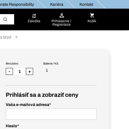
rate Responsibility
Kariéra
Kontakt
Záložka
Prihlásenie /
Košík
Registrácia
is bŕzd
Množstvo
Balenie / KS
1
-
+
Prihlásiť sa a zobraziť ceny
Vaša e-mailová adresa
*
Heslo
*