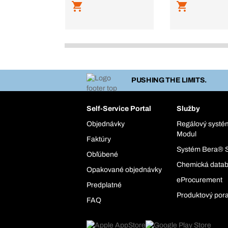
PUSHING THE LIMITS.
Self-Service Portal
Služby
Objednávky
Regálový syst
Modul
Faktúry
Systém Bera® 
Obľúbené
Chemická data
Opakované objednávky
eProcurement
Predplatné
Produktový por
FAQ