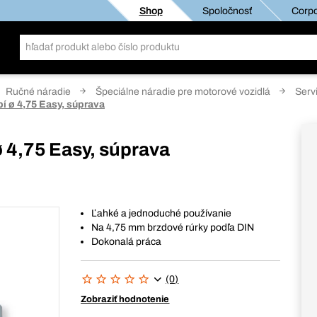
Shop
Spoločnosť
Corpo
Ručné náradie
Špeciálne náradie pre motorové vozidlá
Serv
í ø 4,75 Easy, súprava
 4,75 Easy, súprava
Ľahké a jednoduché používanie
Na 4,75 mm brzdové rúrky podľa DIN
Dokonalá práca
(0)
Zobraziť hodnotenie