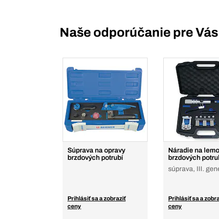
Naše odporúčanie pre Vás
Súprava na opravy
Náradie na lem
brzdových potrubí
brzdových potru
súprava, III. gen
Prihlásiť sa a zobraziť
Prihlásiť sa a zobra
ceny
ceny