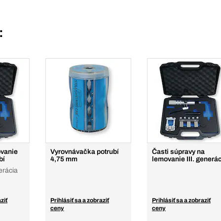
:
ovanie
Vyrovnávačka potrubí
Časti súpravy na
bí
4,75 mm
lemovanie III. generá
erácia
ziť
Prihlásiť sa a zobraziť
Prihlásiť sa a zobraziť
ceny
ceny