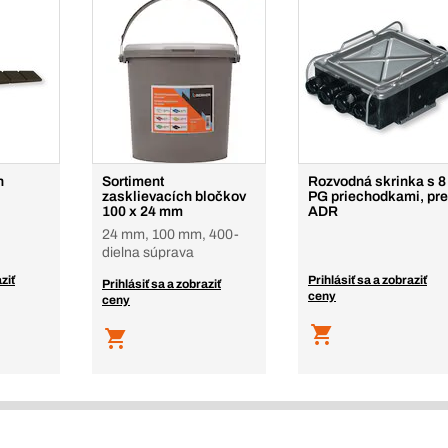
n
Sortiment
Rozvodná skrinka s 8
zasklievacích bločkov
PG priechodkami, pre
100 x 24 mm
ADR
24 mm, 100 mm, 400-
dielna súprava
ziť
Prihlásiť sa a zobraziť
Prihlásiť sa a zobraziť
ceny
ceny