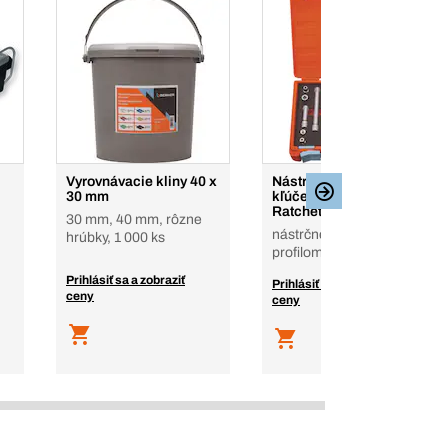
Vyrovnávacie kliny 40 x
Nástrčné račňové
30 mm
kľúče, súprava Loop-
Ratchet
30 mm, 40 mm, rôzne
nástrčné kľúče s
hrúbky, 1 000 ks
profilom I-Socket
Prihlásiť sa a zobraziť
Prihlásiť sa a zobraziť
ceny
ceny