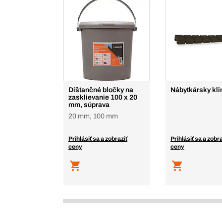
Dištančné bločky na
Nábytkársky kli
zasklievanie 100 x 20
mm, súprava
20 mm, 100 mm
Prihlásiť sa a zobraziť
Prihlásiť sa a zobra
ceny
ceny