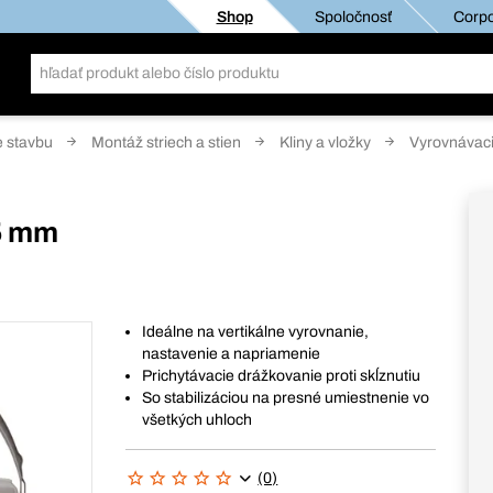
Shop
Spoločnosť
Corpo
e stavbu
Montáž striech a stien
Kliny a vložky
Vyrovnávaci
45 mm
Ideálne na vertikálne vyrovnanie,
nastavenie a napriamenie
Prichytávacie drážkovanie proti skĺznutiu
So stabilizáciou na presné umiestnenie vo
všetkých uhloch
(0)