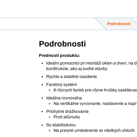
Podrobnosti
Podrobnosti
Prednosti produktu:
Ideálni pomocníci pri montáži okien a dverí, na 
konštrukcie, ako aj suché stavby
Rýchle a stabilné osadenie
Farebný systém
6 rôznych farieb pre rôzne hrúbky zasklievac
Ideálna rovnováha
Na vertikálne vyrovnanie, nastavenie a nap
Príchytné drážkovanie
Proti skĺznutiu
So stabilizáciou
Na presné umiestnenie vo všetkých uhloch