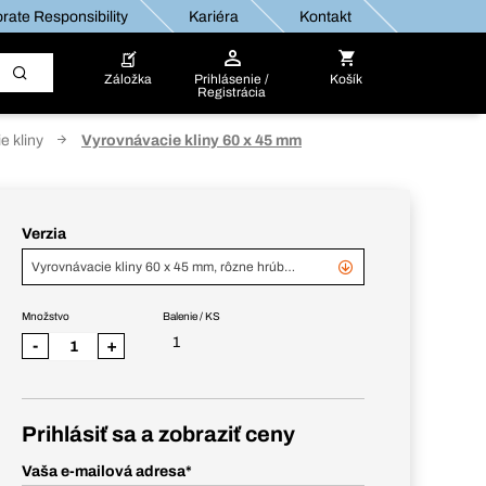
rate Responsibility
Kariéra
Kontakt
Záložka
Prihlásenie /
Košík
Registrácia
e kliny
Vyrovnávacie kliny 60 x 45 mm
Verzia
Vyrovnávacie kliny 60 x 45 mm, rôzne hrúbky, 360 ks, vedierko
Množstvo
Balenie / KS
1
-
+
Prihlásiť sa a zobraziť ceny
Vaša e-mailová adresa
*