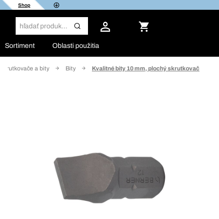
Shop
Sortiment
Oblasti použitia
Skrutkovače a bity
Bity
Kvalitné bity 10 mm, plochý skrutkovač