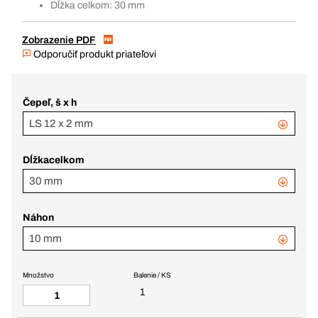
Dĺžka celkom: 30 mm
Zobrazenie PDF
Odporučiť produkt priateľovi
Čepeľ, š x h
LS 12 x 2 mm
Dĺžkacelkom
30 mm
Náhon
10 mm
Množstvo
Balenie / KS
1