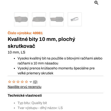
Číslo výrobku:
49981
Kvalitné bity 10 mm, plochý
skrutkovač
10 mm, LS
Vysoko kvalitný bit na použitie s bitovými račňami alebo
račňami s 10 mm násadou
Vysoký prenos krútiaceho momentu špeciálne pre
veľké priemery skrutiek
(0)
Napíšte prvú recenziu
Technické vlastnosti
Typ bitu: Quality bit
Tvar výstupu - dlhý názov: LS