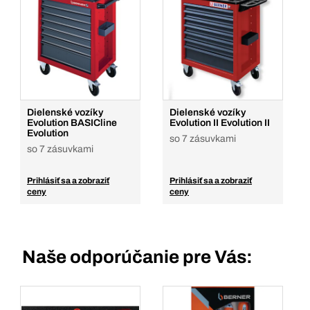
Dielenské vozíky
Dielenské vozíky
Evolution BASICline
Evolution II Evolution II
Evolution
so 7 zásuvkami
so 7 zásuvkami
Prihlásiť sa a zobraziť
Prihlásiť sa a zobraziť
ceny
ceny
Naše odporúčanie pre Vás: