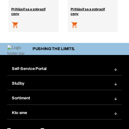
Prihlásiť sa a zobraziť
Prihlásiť sa a zobraziť
ceny
ceny
PUSHING THE LIMITS.
Self-Service Portal
Objednávky
Služby
Faktúry
Regálový systém Bera® Modul
Obľúbené
Sortiment
Systém Bera® Smart
Opakované objednávky
Inovácie produktov
Chemická databáza
Kto sme
Predplatné
Oblasti použitia
eProcurement
Čo ponúkame
FAQ
Product Compliance