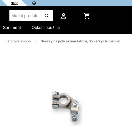
Shop
Sortiment
Oblasti použitia
umulátorové svorky
Svorky na póly akumulátoru, do veľkých vozidiel