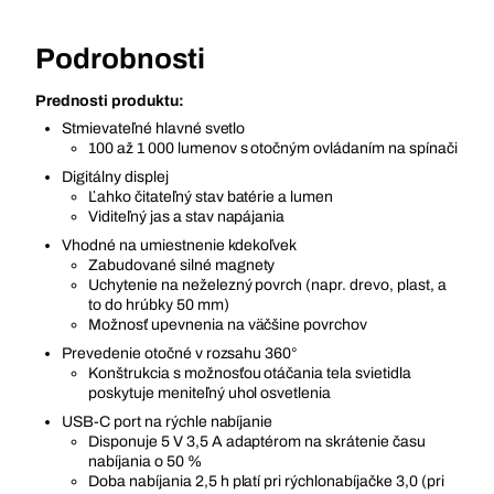
Podrobnosti
Prednosti produktu:
Stmievateľné hlavné svetlo
100 až 1 000 lumenov s otočným ovládaním na spínači
Digitálny displej
Ľahko čitateľný stav batérie a lumen
Viditeľný jas a stav napájania
Vhodné na umiestnenie kdekoľvek
Zabudované silné magnety
Uchytenie na neželezný povrch (napr. drevo, plast, a
to do hrúbky 50 mm)
Možnosť upevnenia na väčšine povrchov
Prevedenie otočné v rozsahu 360°
Konštrukcia s možnosťou otáčania tela svietidla
poskytuje meniteľný uhol osvetlenia
USB-C port na rýchle nabíjanie
Disponuje 5 V 3,5 A adaptérom na skrátenie času
nabíjania o 50 %
Doba nabíjania 2,5 h platí pri rýchlonabíjačke 3,0 (pri