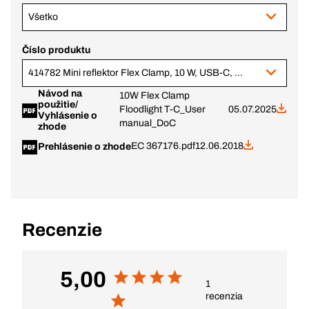
Všetko
Číslo produktu
414782 Mini reflektor Flex Clamp, 10 W, USB-C, s príslušenstvom
Návod na
10W Flex Clamp
použitie/
Floodlight T-C_User
05.07.2025
Vyhlásenie o
manual_DoC
zhode
EC 367176.pdf
12.06.2018
Prehlásenie o zhode
Recenzie
5,00
1
recenzia