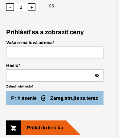
25
-
+
Prihlásiť sa a zobraziť ceny
Vaša e-mailová adresa
*
Heslo
*
Zabudli ste heslo?
Prihlásenie
Zaregistrujte sa teraz
Pridať do košíka