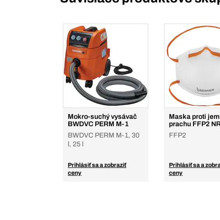
Mokro-suchý vysávač
Maska proti je
BWDVC PERM M-1
prachu FFP2 N
BWDVC PERM M-1, 30
FFP2
l, 25 l
Prihlásiť sa a zobraziť
Prihlásiť sa a zobra
ceny
ceny