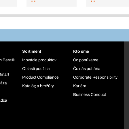
Sortiment
Kto sme
ém Bera®
Inovácie produktov
Čo ponúkame
Oblasti použitia
Čo nás poháňa
Smart
Product Compliance
Corporate Responsibility
báza
Katalóg a brožúry
Kariéra
Business Conduct
adca