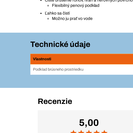
Čisté brúsenie rohov, hrán a nerovných povrcho
Flexibilný penový podklad
Ľahko sa čistí
Možno ju prať vo vode
Technické údaje
Vlastnosti
Podklad brúsneho prostriedku
Recenzie
5,00