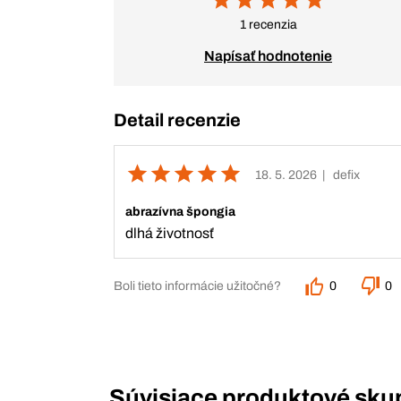
1 recenzia
Napísať hodnotenie
Detail recenzie
18. 5. 2026
| defix
abrazívna špongia
dlhá životnosť
Boli tieto informácie užitočné?
0
0
Súvisiace produktové sku