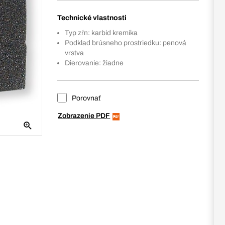
Technické vlastnosti
Typ zŕn: karbid kremíka
Podklad brúsneho prostriedku: penová
vrstva
Dierovanie: žiadne
Porovnať
Zobrazenie PDF