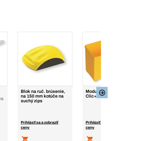
Blok na ruč. brúsenie,
Modulový box BERA
na 150 mm kotúče na
Clic+
va
suchý zips
Prihlásiť sa a zobraziť
Prihlásiť sa a zobraziť
ceny
ceny