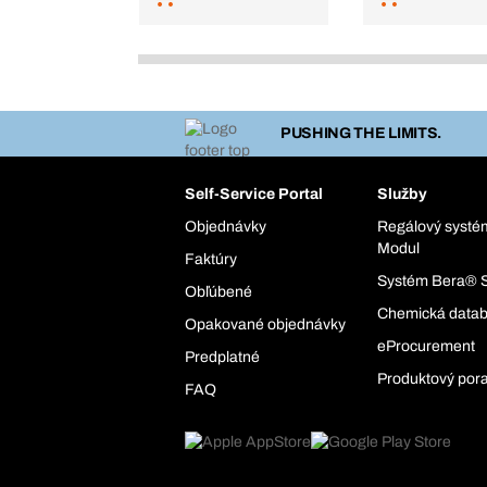
PUSHING THE LIMITS.
Self-Service Portal
Služby
Objednávky
Regálový syst
Modul
Faktúry
Systém Bera® 
Obľúbené
Chemická data
Opakované objednávky
eProcurement
Predplatné
Produktový por
FAQ