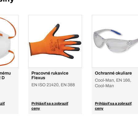
mnému
Pracovné rukavice
Ochranné okuliare
R D
Flexus
Cool-Man, EN 166,
EN ISO 21420, EN 388
Cool-Man
ziť
Prihlásiť sa a zobraziť
Prihlásiť sa a zobraziť
ceny
ceny