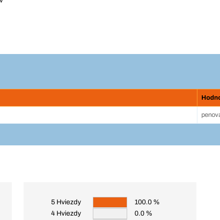
v
Hodn
penová
5 Hviezdy
100.0 %
4 Hviezdy
0.0 %