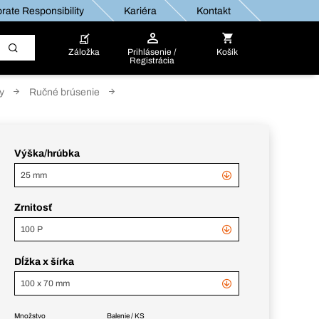
rate Responsibility
Kariéra
Kontakt
Záložka
Prihlásenie /
Košík
Registrácia
y
Ručné brúsenie
Výška/hrúbka
25 mm
Zrnitosť
100 P
Dĺžka x šírka
100 x 70 mm
Množstvo
Balenie / KS