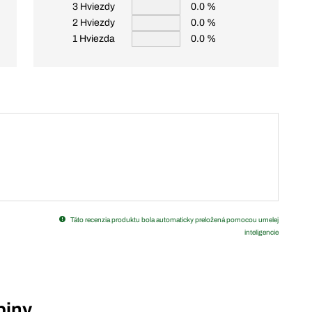
3 Hviezdy
0.0 %
2 Hviezdy
0.0 %
1 Hviezda
0.0 %
Táto recenzia produktu bola automaticky preložená pomocou umelej
inteligencie
piny