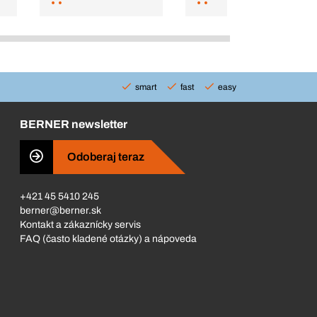
smart
fast
easy
BERNER newsletter
Odoberaj teraz
+421 45 5410 245
berner@berner.sk
Kontakt a zákaznícky servis
FAQ (často kladené otázky) a nápoveda