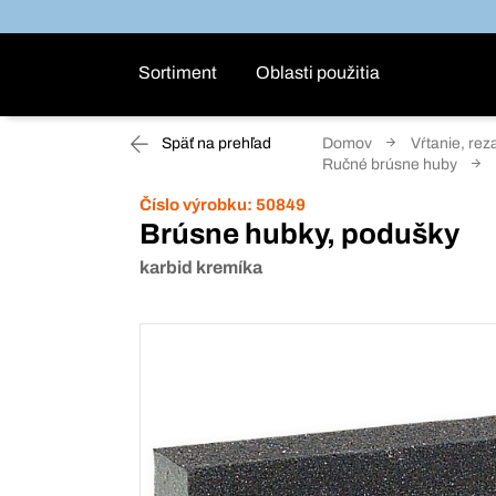
Sortiment
Oblasti použitia
Späť na prehľad
Domov
Vŕtanie, rez
Ručné brúsne huby
Číslo výrobku:
50849
Brúsne hubky, podušky
karbid kremíka